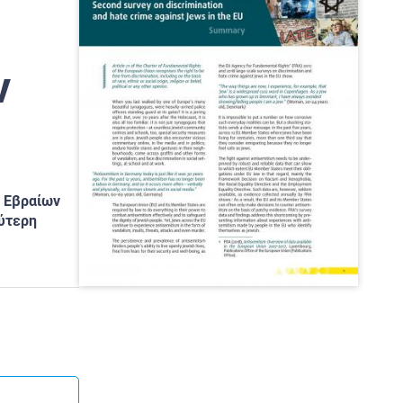
ν
ς Εβραίων
λύτερη