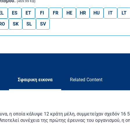
ιτισμού.
(469.99 KB)
EL
ES
ET
FI
FR
HE
HR
HU
IT
LT
RO
SK
SL
SV
Σφαιρικη εικονα
Related Content
υνα, η οποία κάλυψε 12 κράτη μέλη, συμμετείχαν σχεδόν 16 
 Αποτελεί συνέχεια της πρώτης έρευνας του οργανισμού, η οπ