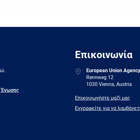
Επικοινωνία
Address
δώ.
European Union Agency
Rennweg 12
1030 Vienna, Austria
 Ένωσης
E-
Επικοινωνήστε μαζί μας
mail
Newsletter
Εγγραφείτε για να λαμβάνε
Facebook
Twitter
LinkedIn
YouTub