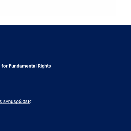
 for Fundamental Rights
τε ενημερώσεις
e
Newsletter
E-
RSS
mail