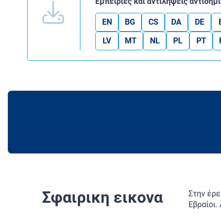
Εμπειρίες και αντιλήψεις αντισημ
EN
BG
CS
DA
DE
LV
MT
NL
PL
PT
Σφαιρικη εικονα
Στην έρε
Εβραίοι.