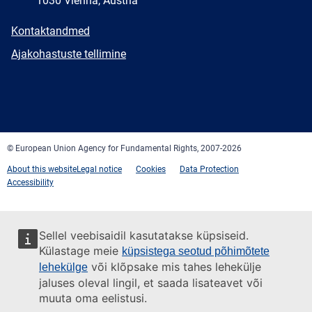
1030 Vienna, Austria
E-
Kontaktandmed
mail
Newsletter
Ajakohastuste tellimine
Facebook
Twitter
LinkedIn
YouTube
Newsletter
E-
RSS
mail
© European Union Agency for Fundamental Rights, 2007-2026
About this website
Legal notice
Cookies
Data Protection
Accessibility
Sellel veebisaidil kasutatakse küpsiseid.
Külastage meie
küpsistega seotud põhimõtete
või klõpsake mis tahes lehekülje
lehekülge
jaluses oleval lingil, et saada lisateavet või
muuta oma eelistusi.