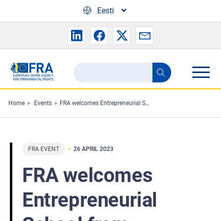
Skip to main content
Eesti
Search
Search
the
FRA
Home
Events
FRA welcomes Entrepreneurial School from Innsbruck
website
FRA EVENT
26 APRIL 2023
FRA welcomes
Entrepreneurial