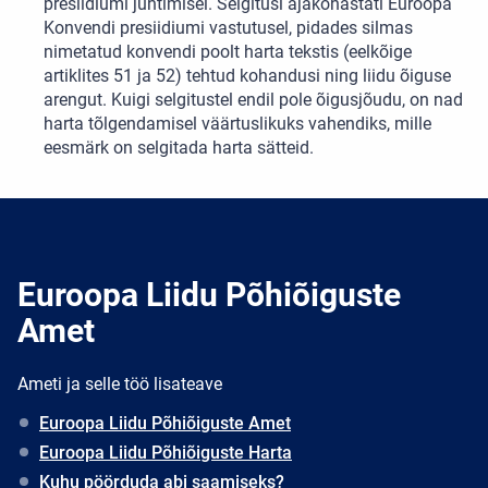
presiidiumi juhtimisel. Selgitusi ajakohastati Euroopa
Konvendi presiidiumi vastutusel, pidades silmas
nimetatud konvendi poolt harta tekstis (eelkõige
artiklites 51 ja 52) tehtud kohandusi ning liidu õiguse
arengut. Kuigi selgitustel endil pole õigusjõudu, on nad
harta tõlgendamisel väärtuslikuks vahendiks, mille
eesmärk on selgitada harta sätteid.
Euroopa Liidu Põhiõiguste
Amet
Ameti ja selle töö lisateave
Euroopa Liidu Põhiõiguste Amet
Euroopa Liidu Põhiõiguste Harta
Kuhu pöörduda abi saamiseks?