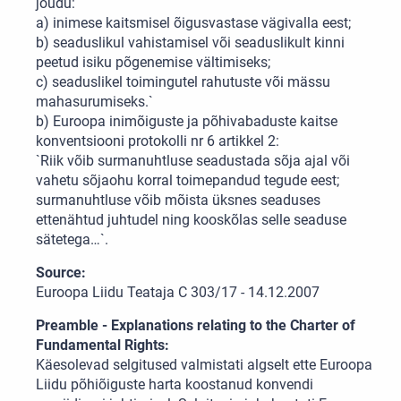
jõudu:
a) inimese kaitsmisel õigusvastase vägivalla eest;
b) seaduslikul vahistamisel või seaduslikult kinni
peetud isiku põgenemise vältimiseks;
c) seaduslikel toimingutel rahutuste või mässu
mahasurumiseks.`
b) Euroopa inimõiguste ja põhivabaduste kaitse
konventsiooni protokolli nr 6 artikkel 2:
`Riik võib surmanuhtluse seadustada sõja ajal või
vahetu sõjaohu korral toimepandud tegude eest;
surmanuhtluse võib mõista üksnes seaduses
ettenähtud juhtudel ning kooskõlas selle seaduse
sätetega…`.
Source:
Euroopa Liidu Teataja C 303/17 - 14.12.2007
Preamble - Explanations relating to the Charter of
Fundamental Rights:
Käesolevad selgitused valmistati algselt ette Euroopa
Liidu põhiõiguste harta koostanud konvendi