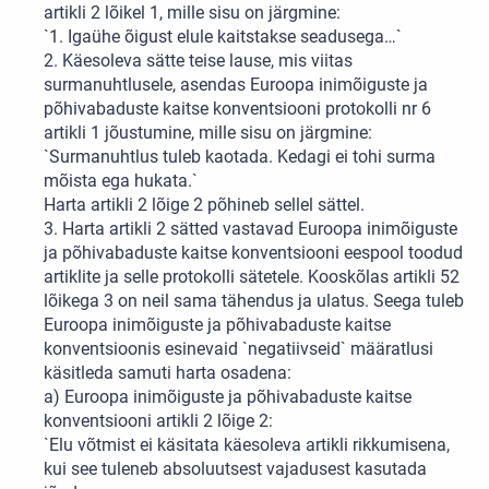
artikli 2 lõikel 1, mille sisu on järgmine:
`1. Igaühe õigust elule kaitstakse seadusega…`
2. Käesoleva sätte teise lause, mis viitas
surmanuhtlusele, asendas Euroopa inimõiguste ja
põhivabaduste kaitse konventsiooni protokolli nr 6
artikli 1 jõustumine, mille sisu on järgmine:
`Surmanuhtlus tuleb kaotada. Kedagi ei tohi surma
mõista ega hukata.`
Harta artikli 2 lõige 2 põhineb sellel sättel.
3. Harta artikli 2 sätted vastavad Euroopa inimõiguste
ja põhivabaduste kaitse konventsiooni eespool toodud
artiklite ja selle protokolli sätetele. Kooskõlas artikli 52
lõikega 3 on neil sama tähendus ja ulatus. Seega tuleb
Euroopa inimõiguste ja põhivabaduste kaitse
konventsioonis esinevaid `negatiivseid` määratlusi
käsitleda samuti harta osadena:
a) Euroopa inimõiguste ja põhivabaduste kaitse
konventsiooni artikli 2 lõige 2:
`Elu võtmist ei käsitata käesoleva artikli rikkumisena,
kui see tuleneb absoluutsest vajadusest kasutada