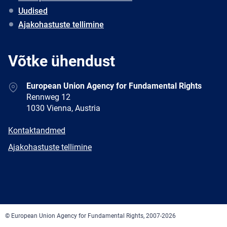
Uudised
Ajakohastuste tellimine
Võtke ühendust
Address
European Union Agency for Fundamental Rights
Rennweg 12
1030 Vienna, Austria
E-
Kontaktandmed
mail
Newsletter
Ajakohastuste tellimine
Facebook
Twitter
LinkedIn
YouTube
Newsletter
E-
RSS
mail
© European Union Agency for Fundamental Rights, 2007-2026