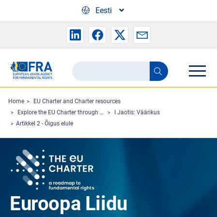
Skip to main content
Eesti
Search
Search
the
FRA
Home
EU Charter and Charter resources
Explore the EU Charter through Charterpedia
I Jaotis: Väärikus
website
Artikkel 2 - Õigus elule
Euroopa Liidu