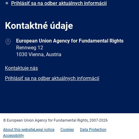
Prihlásiť sa na odber aktuálnych informácií
Kontaktné údaje
Address
European Union Agency for Fundamental Rights
Rennweg 12
1030 Vienna, Austria
E-
Kontaktuje nás
mail
Newsletter
Prihlásiť sa na odber aktuálnych informácií
Facebook
Twitter
LinkedIn
YouTube
Newsletter
E-
RSS
mail
© European Union Agency for Fundamental Rights, 2007-2026
About this website
Legal notice
Cookies
Data Protection
Accessibility