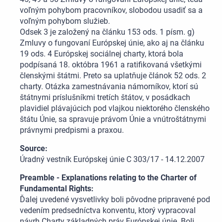
voľným pohybom pracovníkov, slobodou usadiť sa a
voľným pohybom služieb.
Odsek 3 je založený na článku 153 ods. 1 písm. g)
Zmluvy o fungovaní Európskej únie, ako aj na článku
19 ods. 4 Európskej sociálnej charty, ktorá bola
podpísaná 18. októbra 1961 a ratifikovaná všetkými
členskými štátmi. Preto sa uplatňuje článok 52 ods. 2
charty. Otázka zamestnávania námorníkov, ktorí sú
štátnymi príslušníkmi tretích štátov, v posádkach
plavidiel plávajúcich pod vlajkou niektorého členského
štátu Únie, sa spravuje právom Únie a vnútroštátnymi
právnymi predpismi a praxou.
Source:
Úradný vestník Európskej únie C 303/17 - 14.12.2007
Preamble - Explanations relating to the Charter of
Fundamental Rights:
Ďalej uvedené vysvetlivky boli pôvodne pripravené pod
vedením predsedníctva konventu, ktorý vypracoval
návrh Charty základných práv Európskej únie. Boli