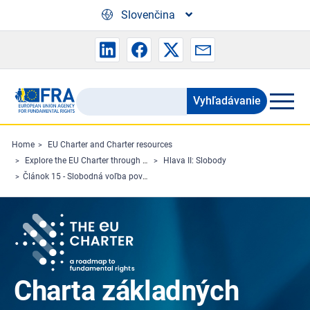
Skip to main content
Slovenčina
Vyhľadávanie
Search
the
FRA
Home
EU Charter and Charter resources
Explore the EU Charter through Charterpedia
Hlava II: Slobody
website
Článok 15 - Slobodná voľba povolania a právo na prácu
Charta základných