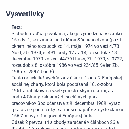
Vysvetlivky
Text:
Slobodná voľba povolania, ako je vymedzená v článku
15 ods. 1, je uznaná judikatúrou Súdneho dvora (pozri
okrem iného rozsudok zo 14. mája 1974 vo veci 4/73
Nold, Zb. 1974, s. 491, body 12 až 14; rozsudok z 13.
decembra 1979 vo veci 44/79 Hauer, Zb. 1979, s. 3727;
rozsudok z 8. októbra 1986 vo veci 234/85 Keller, Zb.
1986, s. 2897, bod 8).
Tento odsek tiež vychádza z článku 1 ods. 2 Európskej
sociálnej charty, ktorá bola podpísaná 18. októbra
1961 a ratifikovaná všetkými členskými štátmi, a z
bodu 4 Charty základných sociálnych práv
pracovníkov Spoločenstva z 9. decembra 1989. Výraz
`pracovné podmienky` sa musí chápať v zmysle článku
156 Zmluvy o fungovaní Európskej únie.
Odsek 2 prevzal tri slobody zaručené v článkoch 26 a
45, 49 a 56 Zmluvy o fungovaní Európskej únie, teda