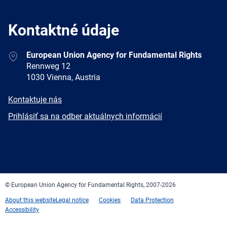
Kontaktné údaje
Address
European Union Agency for Fundamental Rights
Rennweg 12
1030 Vienna, Austria
E-
Kontaktuje nás
mail
Newsletter
Prihlásiť sa na odber aktuálnych informácií
Facebook
Twitter
LinkedIn
YouTube
Newsletter
E-
RSS
mail
© European Union Agency for Fundamental Rights, 2007-2026
About this website
Legal notice
Cookies
Data Protection
Accessibility