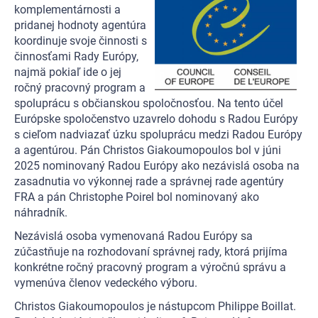
komplementárnosti a
pridanej hodnoty agentúra
koordinuje svoje činnosti s
činnosťami Rady Európy,
najmä pokiaľ ide o jej
ročný pracovný program a
spoluprácu s občianskou spoločnosťou. Na tento účel
Európske spoločenstvo uzavrelo dohodu s Radou Európy
s cieľom nadviazať úzku spoluprácu medzi Radou Európy
a agentúrou. Pán Christos Giakoumopoulos bol v júni
2025 nominovaný Radou Európy ako nezávislá osoba na
zasadnutia vo výkonnej rade a správnej rade agentúry
FRA a pán Christophe Poirel bol nominovaný ako
náhradník.
Nezávislá osoba vymenovaná Radou Európy sa
zúčastňuje na rozhodovaní správnej rady, ktorá prijíma
konkrétne ročný pracovný program a výročnú správu a
vymenúva členov vedeckého výboru.
Christos Giakoumopoulos je nástupcom Philippe Boillat.