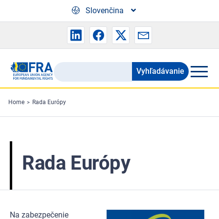
Skip to main content
Slovenčina
Vyhľadávanie
Search
the
FRA
Home
Rada Európy
website
Rada Európy
Na zabezpečenie