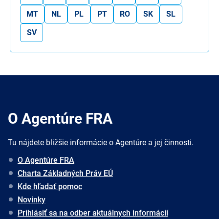
MT
NL
PL
PT
RO
SK
SL
SV
O Agentúre FRA
Tu nájdete bližšie informácie o Agentúre a jej činnosti.
O Agentúre FRA
Charta Základných Práv EÚ
Kde hľadať pomoc
Novinky
Prihlásiť sa na odber aktuálnych informácií