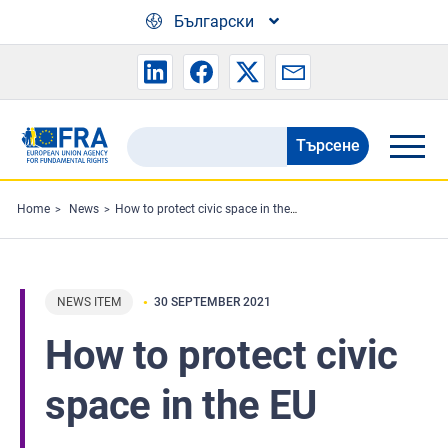
Skip to main content
Български
Търсене
Search
the
FRA
Home
News
How to protect civic space in the EU
website
NEWS ITEM
30 SEPTEMBER 2021
How to protect civic
space in the EU