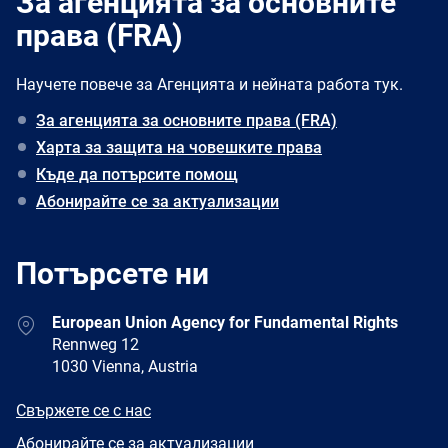
За агенцията за основните
права (FRA)
Научете повече за Агенцията и нейната работа тук.
За агенцията за основните права (FRA)
Харта за защита на човешките права
Къде да потърсите помощ
Абонирайте се за актуализации
Потърсете ни
Address
European Union Agency for Fundamental Rights
Rennweg 12
1030 Vienna, Austria
E-
Свържете се с нас
mail
Newsletter
Абонирайте се за актуализации