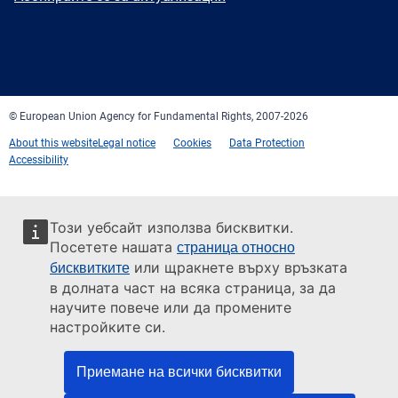
Facebook
Twitter
LinkedIn
YouTube
Newsletter
E-
RSS
mail
© European Union Agency for Fundamental Rights, 2007-2026
About this website
Legal notice
Cookies
Data Protection
Accessibility
Този уебсайт използва бисквитки.
Посетете нашата
страница относно
или щракнете върху връзката
бисквитките
в долната част на всяка страница, за да
научите повече или да промените
настройките си.
Приемане на всички бисквитки