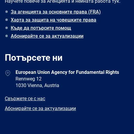
Научете повече за Агенцията и нейната работа тук.
За агенцията за основните права (FRA)
Харта за защита на човешките права
Къде да потърсите помощ
Абонирайте се за актуализации
Потърсете ни
Address
European Union Agency for Fundamental Rights
Rennweg 12
1030 Vienna, Austria
E-
Свържете се с нас
mail
Newsletter
Абонирайте се за актуализации
Facebook
Twitter
LinkedIn
YouTube
Newsletter
E-
RSS
mail