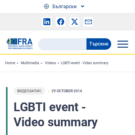
Skip to main content
Български
Търсене
Search
the
FRA
Home
Multimedia
Videos
LGBTI event - Video summary
website
ВИДЕОЗАПИС
29 OCTOBER 2014
LGBTI event -
Video summary