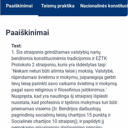
Paaiškinimai
Teismų praktika
Nacionalinės konstituc
Paaiškinimai
Text:
1. Šis straipsnis grindžiamas valstybių narių
bendromis konstitucinėmis tradicijomis ir EŽTK
Protokolo 2 straipsniu, kuris yra išdėstytas taip:
`Niekam neturi būti atimta teisė į mokslą. Valstybė,
rūpindamasi švietimu ir mokymu, įsipareigoja gerbti
tėvų teisę parinkti savo vaikams švietimą ir mokymą
pagal savo religinius ir filosofinius įsitikinimus.`
Nuspręsta, kad yra naudinga šį straipsnį išplėsti
nuostata, kad profesinis ir tęstinis mokymas turi būti
prieinamas visiems (žr. Bendrijos darbuotojų
pagrindinių socialinių teisių chartijos 15 punktą ir
Socialinės chartijos 10 straipsnį), ir papildyti jį
nemokamo privalomojo išsilavinimo principu.