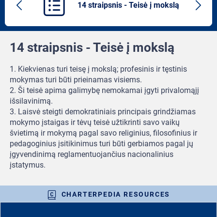
14 straipsnis - Teisė į mokslą
Previous
Next
article
artic
14 straipsnis - Teisė į mokslą
1. Kiekvienas turi teisę į mokslą; profesinis ir tęstinis
mokymas turi būti prieinamas visiems.
2. Ši teisė apima galimybę nemokamai įgyti privalomąjį
išsilavinimą.
3. Laisvė steigti demokratiniais principais grindžiamas
mokymo įstaigas ir tėvų teisė užtikrinti savo vaikų
švietimą ir mokymą pagal savo religinius, filosofinius ir
pedagoginius įsitikinimus turi būti gerbiamos pagal jų
įgyvendinimą reglamentuojančius nacionalinius
įstatymus.
CHARTERPEDIA RESOURCES