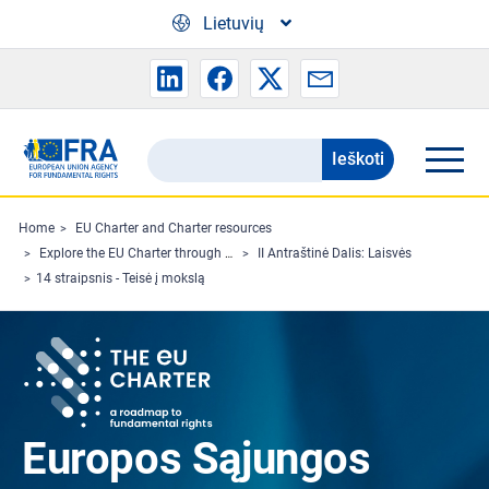
Skip to main content
Lietuvių
Ieškoti
Search
the
FRA
Home
EU Charter and Charter resources
Explore the EU Charter through Charterpedia
II Antraštinė Dalis: Laisvės
website
14 straipsnis - Teisė į mokslą
Europos Sąjungos