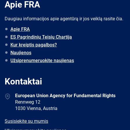
Apie FRA
Daugiau informacijos apie agentūrą ir jos veiklą rasite čia.
Apie FRA
ES Pagrindinių Teisių Chartija
Kur kreiptis pagalbos?
Naujienos
Užsiprenumeruokite naujienas
Kontaktai
Address
European Union Agency for Fundamental Rights
Rennweg 12
1030 Vienna, Austria
E-
Susisiekite su mumis
mail