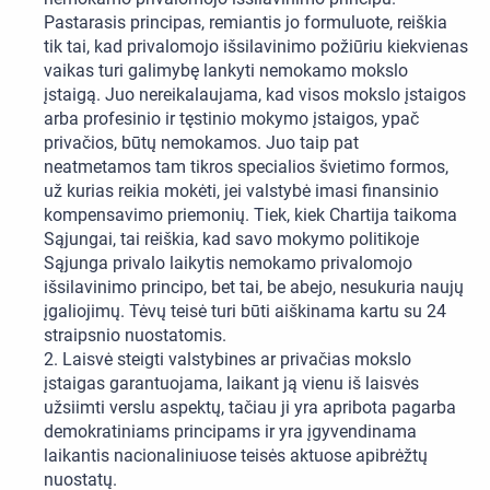
Pastarasis principas, remiantis jo formuluote, reiškia
tik tai, kad privalomojo išsilavinimo požiūriu kiekvienas
vaikas turi galimybę lankyti nemokamo mokslo
įstaigą. Juo nereikalaujama, kad visos mokslo įstaigos
arba profesinio ir tęstinio mokymo įstaigos, ypač
privačios, būtų nemokamos. Juo taip pat
neatmetamos tam tikros specialios švietimo formos,
už kurias reikia mokėti, jei valstybė imasi finansinio
kompensavimo priemonių. Tiek, kiek Chartija taikoma
Sąjungai, tai reiškia, kad savo mokymo politikoje
Sąjunga privalo laikytis nemokamo privalomojo
išsilavinimo principo, bet tai, be abejo, nesukuria naujų
įgaliojimų. Tėvų teisė turi būti aiškinama kartu su 24
straipsnio nuostatomis.
2. Laisvė steigti valstybines ar privačias mokslo
įstaigas garantuojama, laikant ją vienu iš laisvės
užsiimti verslu aspektų, tačiau ji yra apribota pagarba
demokratiniams principams ir yra įgyvendinama
laikantis nacionaliniuose teisės aktuose apibrėžtų
nuostatų.