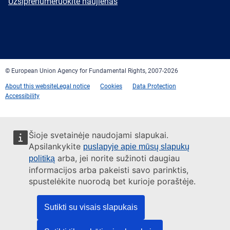
Newsletter
Užsiprenumeruokite naujienas
Facebook
Twitter
LinkedIn
YouTube
Newsletter
E-
RSS
mail
© European Union Agency for Fundamental Rights, 2007-2026
About this website
Legal notice
Cookies
Data Protection
Accessibility
Šioje svetainėje naudojami slapukai.
Apsilankykite
puslapyje apie mūsų slapukų
arba, jei norite sužinoti daugiau
politiką
informacijos arba pakeisti savo parinktis,
spustelėkite nuorodą bet kurioje poraštėje.
Sutikti su visais slapukais