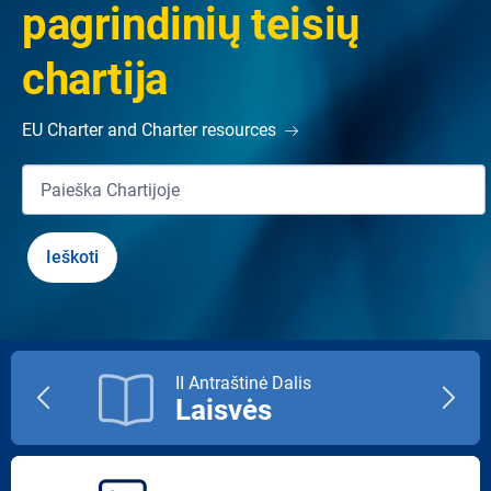
pagrindinių teisių
chartija
EU Charter and Charter resources
II Antraštinė Dalis
Laisvės
Previous
Next
title
title