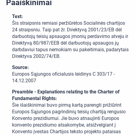
Paaiškinimai
Text:
Šis straipsnis remiasi peržiūrėtos Socialinės chartijos
24 straipsniu. Taip pat žr. Direktyvą 2001/23/EB dėl
darbuotojų teisių apsaugos įmonių perdavimo atveju ir
Direktyvą 80/987/EEB dėl darbuotojų apsaugos jų
darbdaviui tapus nemokiam su pakeitimais, padarytais
Direktyva 2002/74/EB.
Source:
Europos Sąjungos oficialusis leidinys C 303/17 -
14.12.2007
Preamble - Explanations relating to the Charter of
Fundamental Rights:
Šie išaiškinimai buvo pirmą kartą parengti prižiūrint
Europos Sąjungos pagrindinių teisių chartiją rengusio
Konvento prezidiumui. Jie buvo atnaujinti Europos
konvento prezidiumo atsakomybe, atsižvelgiant į
Konvento įvestas Chartijos teksto projekto pataisas