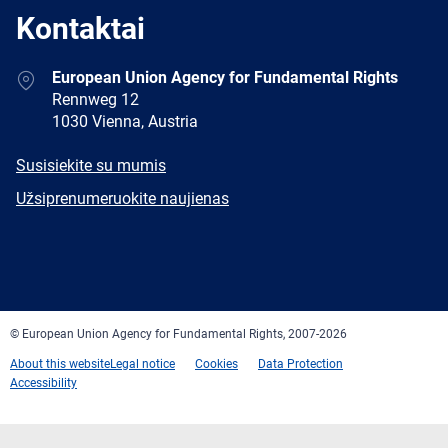
Kontaktai
Address
European Union Agency for Fundamental Rights
Rennweg 12
1030 Vienna, Austria
E-
Susisiekite su mumis
mail
Newsletter
Užsiprenumeruokite naujienas
Facebook
Twitter
LinkedIn
YouTube
Newsletter
E-
RSS
mail
© European Union Agency for Fundamental Rights, 2007-2026
About this website
Legal notice
Cookies
Data Protection
Accessibility