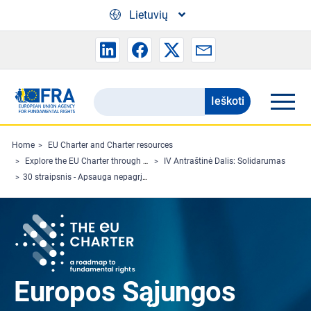
Skip to main content
Lietuvių
Ieškoti
Search
the
FRA
Home
EU Charter and Charter resources
Explore the EU Charter through Charterpedia
IV Antraštinė Dalis: Solidarumas
website
30 straipsnis - Apsauga nepagrįsto atleidimo iš darbo atveju
Europos Sąjungos