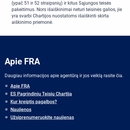
(ypač 51 ir 52 straipsnių) ir kitus Sąjungos teisės
pakeitimus. Nors išaiškinimai neturi teisinės galios, jie
yra svarbi Chartijos nuostatoms išaiškinti skirta
aiškinimo priemonė.
Apie FRA
Daugiau informacijos apie agentūrą ir jos veiklą rasite čia.
Apie FRA
ES Pagrindinių Teisių Chartija
Kur kreiptis pagalbos?
Naujienos
Užsiprenumeruokite naujienas