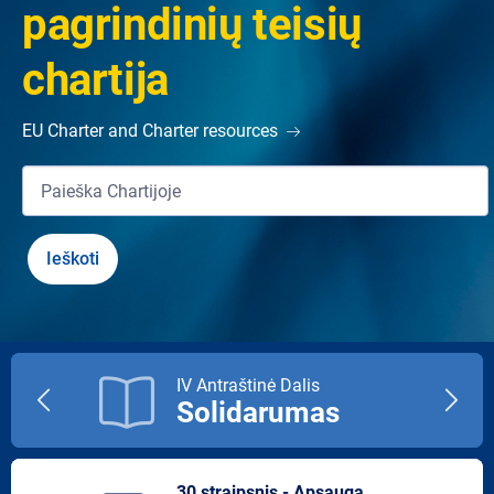
pagrindinių teisių
chartija
EU Charter and Charter resources
IV Antraštinė Dalis
Solidarumas
Previous
Next
title
title
30 straipsnis - Apsauga