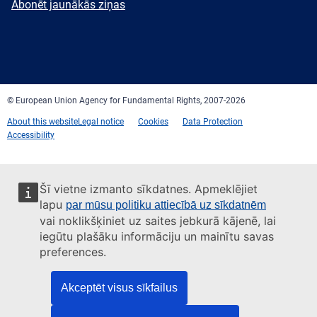
Newsletter
Abonēt jaunākās ziņas
Facebook
Twitter
LinkedIn
YouTube
Newsletter
E-
RSS
mail
© European Union Agency for Fundamental Rights, 2007-2026
About this website
Legal notice
Cookies
Data Protection
Accessibility
Šī vietne izmanto sīkdatnes. Apmeklējiet
lapu
par mūsu politiku attiecībā uz sīkdatnēm
vai noklikšķiniet uz saites jebkurā kājenē, lai
iegūtu plašāku informāciju un mainītu savas
preferences.
Akceptēt visus sīkfailus