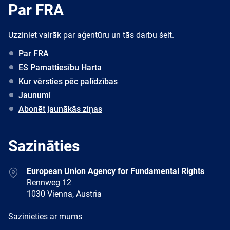
Par FRA
Uzziniet vairāk par aģentūru un tās darbu šeit.
Par FRA
ES Pamattiesību Harta
Kur vērsties pēc palīdzības
Jaunumi
Abonēt jaunākās ziņas
Sazināties
Address
European Union Agency for Fundamental Rights
Rennweg 12
1030 Vienna, Austria
E-
Sazinieties ar mums
mail