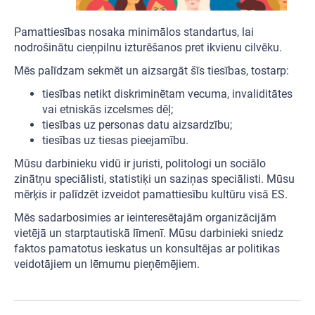
Pamattiesības nosaka minimālos standartus, lai
nodrošinātu cieņpilnu izturēšanos pret ikvienu cilvēku.
Mēs palīdzam sekmēt un aizsargāt šīs tiesības, tostarp:
tiesības netikt diskriminētam vecuma, invaliditātes
vai etniskās izcelsmes dēļ;
tiesības uz personas datu aizsardzību;
tiesības uz tiesas pieejamību.
Mūsu darbinieku vidū ir juristi, politologi un sociālo
zinātņu speciālisti, statistiķi un saziņas speciālisti. Mūsu
mērķis ir palīdzēt izveidot pamattiesību kultūru visā ES.
Mēs sadarbosimies ar ieinteresētajām organizācijām
vietējā un starptautiskā līmenī. Mūsu darbinieki sniedz
faktos pamatotus ieskatus un konsultējas ar politikas
veidotājiem un lēmumu pieņēmējiem.