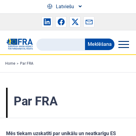
Skip to main content
Latviešu
Meklēšana
Search
the
FRA
Home
Par FRA
website
Par FRA
Mēs tiekam uzskatīti par unikālu un neatkarīgu ES