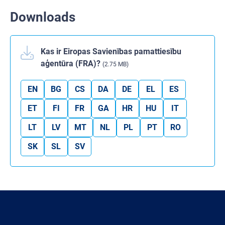
Downloads
Kas ir Eiropas Savienības pamattiesību
aģentūra (FRA)?
(2.75 MB)
EN
BG
CS
DA
DE
EL
ES
ET
FI
FR
GA
HR
HU
IT
LT
LV
MT
NL
PL
PT
RO
SK
SL
SV