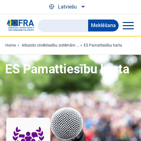
Skip to main content
Latviešu
Meklēšana
Search
the
FRA
Home
Atbalsts cilvēktiesību sistēmām un aizstāvjiem
ES Pamattiesību harta
website
ES Pamattiesību harta