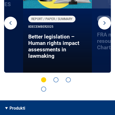
ba ES
REPORT / PAPER / SUMMARY
PAGE
22 JULY 
8
DECEMBER
2025
FRA ma
Better legislation –
resourc
Human rights impact
Charte
assessments in
lawmaking
Produkti