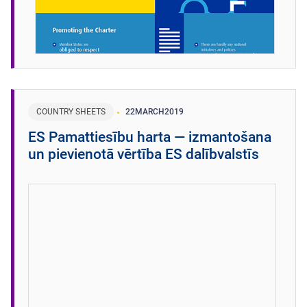
COUNTRY SHEETS
22
MARCH
2019
ES Pamattiesību harta — izmantošana
un pievienotā vērtība ES dalībvalstīs