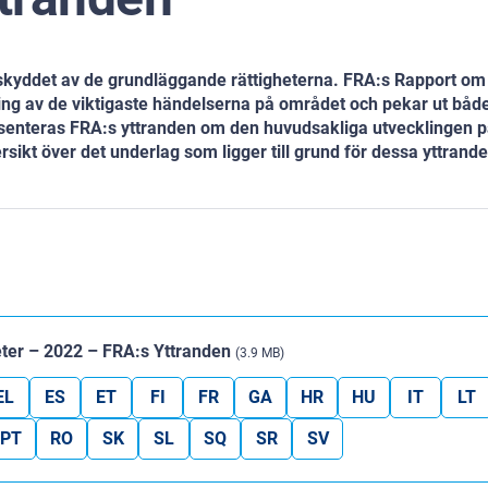
kyddet av de grundläggande rättigheterna. FRA:s Rapport om
ing av de viktigaste händelserna på området och pekar ut båd
senteras FRA:s yttranden om den huvudsakliga utvecklingen p
kt över det underlag som ligger till grund för dessa yttrande
ter – 2022 – FRA:s Yttranden
(3.9 MB)
EL
ES
ET
FI
FR
GA
HR
HU
IT
LT
PT
RO
SK
SL
SQ
SR
SV