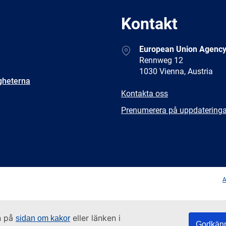
Kontakt
Address
European Union Agency
Rennweg 12
1030 Vienna, Austria
gheterna
E-
Kontakta oss
mail
Newsletter
Prenumerera på uppdateringa
Facebook
Twitter
LinkedIn
YouTub
A
n på
eller länken i
sidan om kakor
Godkänn