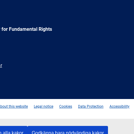
 for Fundamental Rights
r
e
Newsletter
E-
RSS
mail
bout this website
Legal notice
Cookies
Data Protection
Accessibility
 alla kakor
Godkänna bara nödvändiga kakor