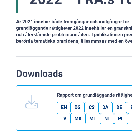
År 2021 innebar både framgångar och motgångar för s
grundläggande rättigheter 2022 innehåller en granskn
och återstående problemområden. I publikationen pre
berörda tematiska områdena, tillsammans med en översi
Downloads
Rapport om grundläggande rättighe
EN
BG
CS
DA
DE
LV
MK
MT
NL
PL