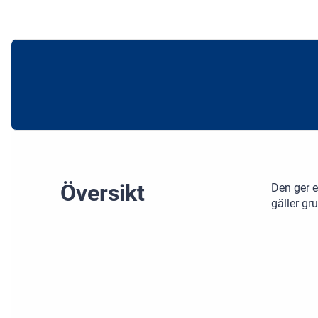
Översikt
Den ger e
gäller gr