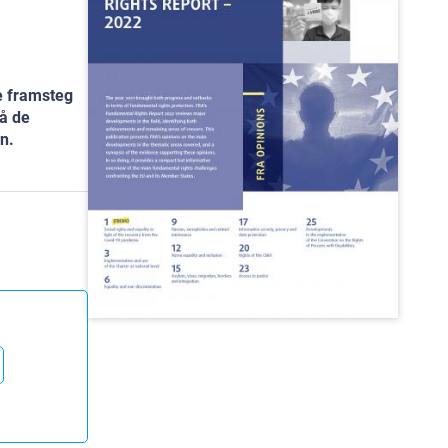
e framsteg
å de
n.