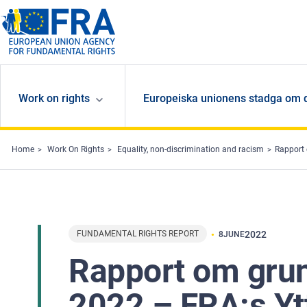
Skip to main content
Work on rights
Europeiska unionens stadga om 
Home
Work On Rights
Equality, non-discrimination and racism
Rapport 
FUNDAMENTAL RIGHTS REPORT
2022
8
JUNE
Rapport om grun
2022 – FRA:s Yt