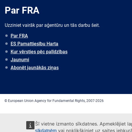
Par FRA
Uzziniet vairāk par aģentūru un tās darbu šeit.
Par FRA
ES Pamattiesību Harta
Kur vērsties pēc palīdzības
Jaunumi
Abonēt jaunākās ziņas
© European Union Agency for Fundamental Rights, 2007-2026
Šī vietne izmanto sīkdatnes. Apmeklējiet l
vai noklikšķiniet uz saites jebkur
sīkdatnēm