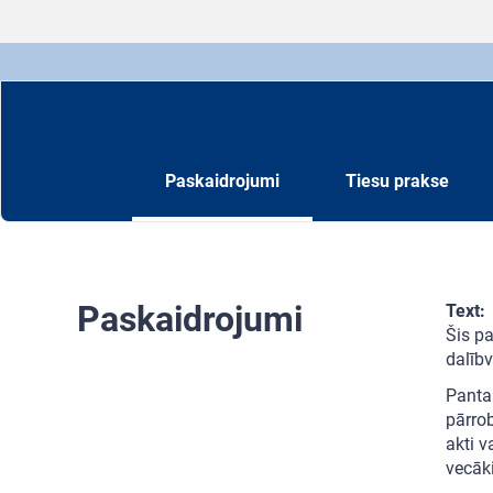
Paskaidrojumi
Tiesu prakse
Paskaidrojumi
Text:
Šis pa
dalībv
Panta 
pārro
akti v
vecāk