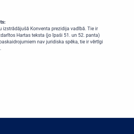
ts:
 izstrādājušā Konventa prezidija vadībā. Tie ir
arītos Hartas teksta (jo īpaši 51. un 52. panta)
askaidrojumiem nav juridiska spēka, tie ir vērtīgi
.