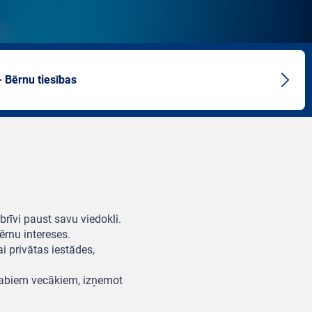
- Bērnu tiesības
Next
artic
brīvi paust savu viedokli.
rnu intereses.
ai privātas iestādes,
r abiem vecākiem, izņemot