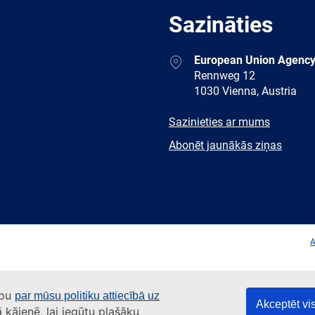
Sazināties
Address
European Union Agency
Rennweg 12
1030 Vienna, Austria
E-
Sazinieties ar mums
mail
Newsletter
Abonēt jaunākās ziņas
Facebook
Twitter
LinkedIn
YouTub
A
apu
par mūsu politiku attiecībā uz
Akceptēt vis
ā kājenē, lai iegūtu plašāku