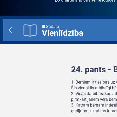
EU Charter and Charter resources
III Sadaļa
Vienlīdzība
Previous
title
24. pants - 
1. Bērniem ir tiesības uz
Šis viedoklis atbilstīgi
2. Visās darbībās, kas att
pirmkārt jāņem vērā bērn
3. Katram bērnam ir ties
gadījumus, kad tas ir pre