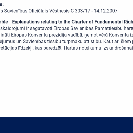
e:
as Savienības Oficiālais Vēstnesis C 303/17 - 14.12.2007
ble - Explanations relating to the Charter of Fundamental Righ
skaidrojumi ir sagatavoti Eiropas Savienības Pamattiesību hartu
ināti Eiropas Konventa prezidija vadībā, ņemot vērā Konventa izd
ējumus un Savienības tiesību turpmāku attīstību. Kaut arī šiem p
retācijas līdzekļi, kas paredzēti Hartas noteikumu izskaidrošanai