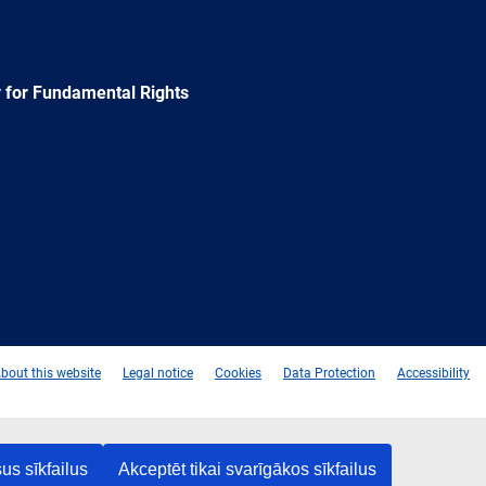
 for Fundamental Rights
e
Newsletter
E-
RSS
mail
bout this website
Legal notice
Cookies
Data Protection
Accessibility
us sīkfailus
Akceptēt tikai svarīgākos sīkfailus