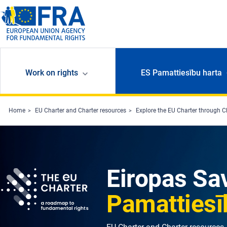
Skip to main content
Work on rights
ES Pamattiesību harta
Home
EU Charter and Charter resources
Explore the EU Charter through C
Eiropas Sa
Pamattiesī