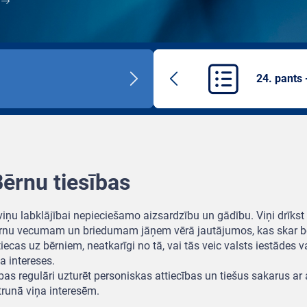
24. pants 
Next
Previous
title
article
Bērnu tiesības
 viņu labklājībai nepieciešamo aizsardzību un gādību. Viņi drīkst 
 bērnu vecumam un briedumam jāņem vērā jautājumos, kas skar bē
iecas uz bērniem, neatkarīgi no tā, vai tās veic valsts iestādes v
a intereses.
ības regulāri uzturēt personiskas attiecības un tiešus sakarus a
trunā viņa interesēm.