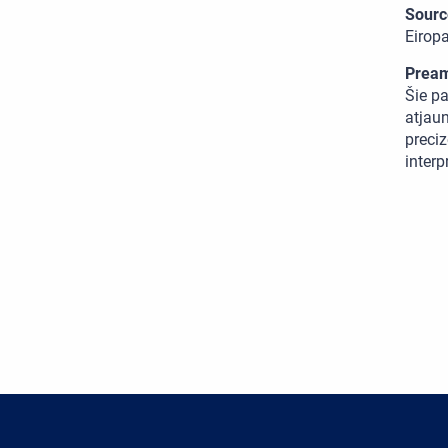
Sourc
Eirop
Pream
Šie pa
atjaun
preciz
interp