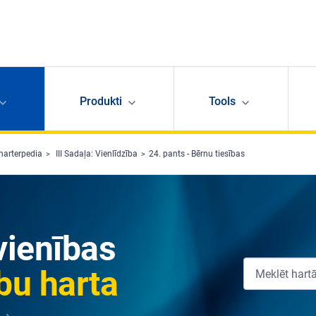
Produkti
Tools
harterpedia
III Sadaļa: Vienlīdzība
24. pants - Bērnu tiesības
vienības
bu harta