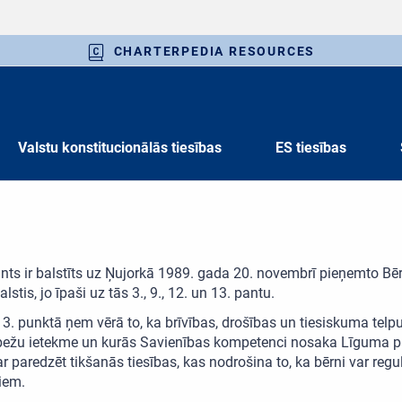
CHARTERPEDIA RESOURCES
Valstu konstitucionālās tiesības
ES tiesības
nts ir balstīts uz Ņujorkā 1989. gada 20. novembrī pieņemto Bērn
alstis, jo īpaši uz tās 3., 9., 12. un 13. pantu.
3. punktā ņem vērā to, ka brīvības, drošības un tiesiskuma telpu v
bežu ietekme un kurās Savienības kompetenci nosaka Līguma par 
ar paredzēt tikšanās tiesības, kas nodrošina to, ka bērni var reg
iem.