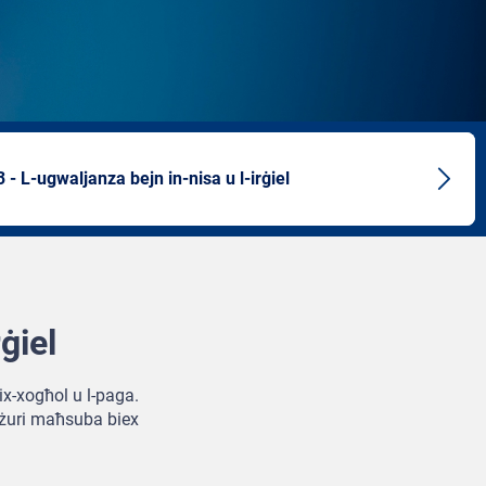
3 - L-ugwaljanza bejn in-nisa u l-irġiel
Next
artic
ġiel
 ix-xogħol u l-paga.
miżuri maħsuba biex