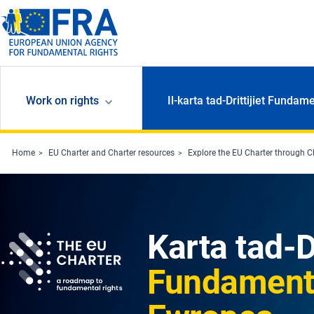
Skip to main content
Work on rights
Il-karta tad-Drittijiet Fundame
Home
EU Charter and Charter resources
Explore the EU Charter through C
Karta tad-Dr
Fundamenta