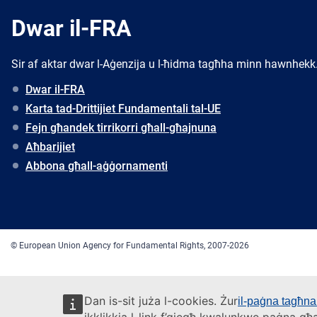
Dwar il-FRA
Sir af aktar dwar l-Aġenzija u l-ħidma tagħha minn hawnhekk
Dwar il-FRA
Karta tad-Drittijiet Fundamentali tal-UE
Fejn għandek tirrikorri għall-għajnuna
Aħbarijiet
Abbona għall-aġġornamenti
© European Union Agency for Fundamental Rights, 2007-2026
Dan is-sit juża l-cookies. Żur
il-paġna tagħna 