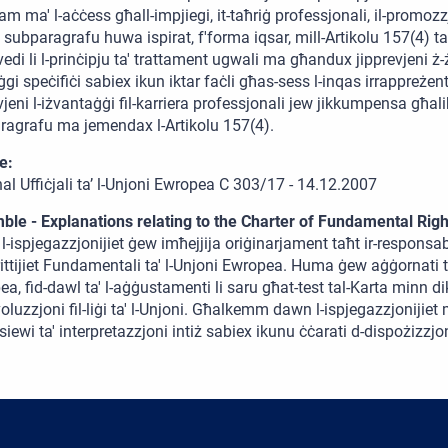
am ma' l-aċċess għall-impjiegi, it-taħriġ professjonali, il-promozzj
ni subparagrafu huwa ispirat, f'forma iqsar, mill-Artikolu 157(4) t
vedi li l-prinċipju ta' trattament ugwali ma għandux jipprevjeni ż
gi speċifiċi sabiex ikun iktar faċli għas-sess l-inqas irrappreżent
vjeni l-iżvantaġġi fil-karriera professjonali jew jikkumpensa għali
ragrafu ma jemendax l-Artikolu 157(4).
e:
nal Uffiċjali ta’ l-Unjoni Ewropea C 303/17 - 14.12.2007
ble - Explanations relating to the Charter of Fundamental Righ
-ispjegazzjonijiet ġew imħejjija oriġinarjament taħt ir-responsab
ittijiet Fundamentali ta' l-Unjoni Ewropea. Huma ġew aġġornati t
a, fid-dawl ta' l-aġġustamenti li saru għat-test tal-Karta minn dik
evoluzzjoni fil-liġi ta' l-Unjoni. Għalkemm dawn l-ispjegazzjoniji
iewi ta' interpretazzjoni intiż sabiex ikunu ċċarati d-dispożizzjoni