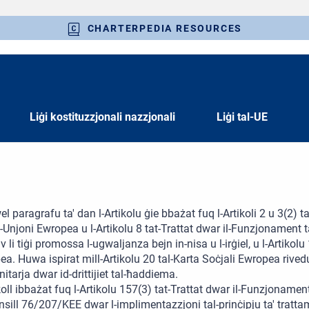
CHARTERPEDIA RESOURCES
Liġi kostituzzjonali nazzjonali
Liġi tal-UE
l paragrafu ta' dan l-Artikolu ġie bbażat fuq l-Artikoli 2 u 3(2) tat
-Unjoni Ewropea u l-Artikolu 8 tat-Trattat dwar il-Funzjonament t
iv li tiġi promossa l-ugwaljanza bejn in-nisa u l-irġiel, u l-Artikol
a. Huwa ispirat mill-Artikolu 20 tal-Karta Soċjali Ewropea rivedut
tarja dwar id-drittijiet tal-ħaddiema.
ll ibbażat fuq l-Artikolu 157(3) tat-Trattat dwar il-Funzjonament 
nsill 76/207/KEE dwar l-implimentazzjoni tal-prinċipju ta' tratta