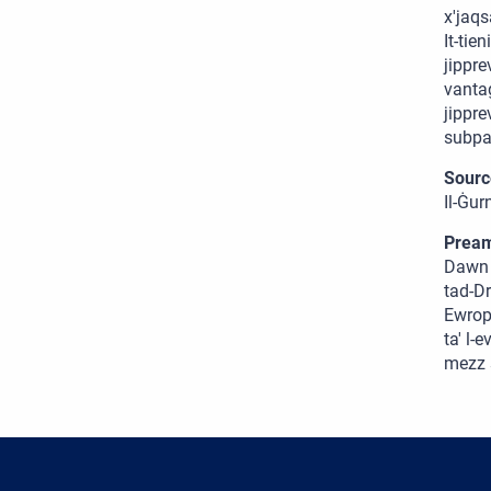
x'jaqs
It-tie
jippre
vantaġ
jippre
subpa
Sourc
Il-Ġur
Pream
Dawn l
tad-Dr
Ewrope
ta' l-
mezz s