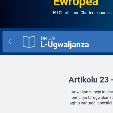
Ewropea
EU Charter and Charter resources
Titolu III
L-Ugwaljanza
Previous
title
Artikolu 23 -
L-ugwaljanza bejn in-nisa 
Il-prinċipju ta' ugwaljan
jagħtu vantaġġi speċifiċi 