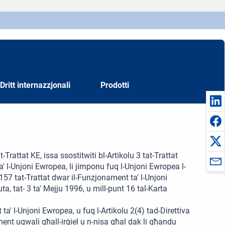
Dritt internazzjonali
Prodotti
-Trattat KE, issa ssostitwiti bl-Artikolu 3 tat-Trattat
a' l-Unjoni Ewropea, li jimponu fuq l-Unjoni Ewropea l-
u 157 tat-Trattat dwar il-Funzjonament ta' l-Unjoni
a, tat- 3 ta' Mejju 1996, u mill-punt 16 tal-Karta
ta' l-Unjoni Ewropea, u fuq l-Artikolu 2(4) tad-Direttiva
ment ugwali għall-irġiel u n-nisa għal dak li għandu