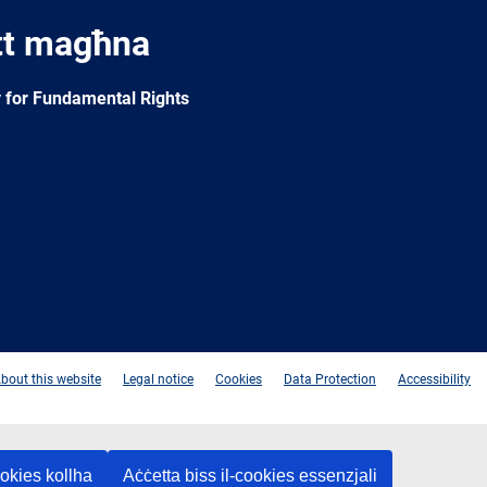
tt magħna
 for Fundamental Rights
e
Newsletter
E-
RSS
mail
bout this website
Legal notice
Cookies
Data Protection
Accessibility
ookies kollha
Aċċetta biss il-cookies essenzjali