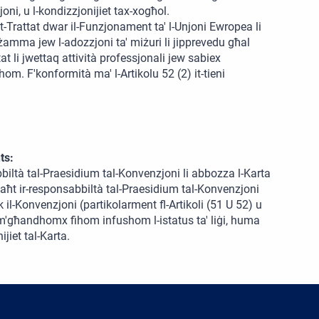
oni, u l-kondizzjonijiet tax-xogħol.
at-Trattat dwar il-Funzjonament ta' l-Unjoni Ewropea li
-żamma jew l-adozzjoni ta' miżuri li jipprevedu għal
at li jwettaq attività professjonali jew sabiex
hom. F'konformità ma' l-Artikolu 52 (2) it-tieni
ts:
biltà tal-Praesidium tal-Konvenzjoni li abbozza l-Karta
aħt ir-responsabbiltà tal-Praesidium tal-Konvenzjoni
 il-Konvenzjoni (partikolarment fl-Artikoli (51 U 52) u
et m'għandhomx fihom infushom l-istatus ta' liġi, huma
jiet tal-Karta.