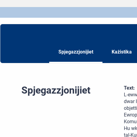
Spjegazzjonijiet
Każistika
Spjegazzjonijiet
Text:
L-ewwe
dwar l
objett
Ewrope
Komuni
Hu wko
tal-Ku