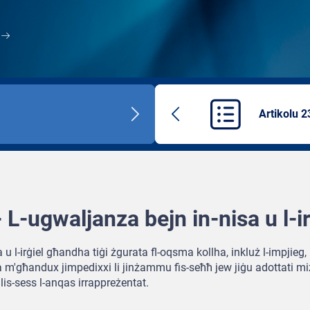
Artikolu 2
Next
Previous
title
article
 L-ugwaljanza bejn in-nisa u l-ir
u l-irġiel għandha tiġi żgurata fl-oqsma kollha, inkluż l-impjieg,
za m'għandux jimpedixxi li jinżammu fis-seħħ jew jiġu adottati 
lis-sess l-anqas irrappreżentat.