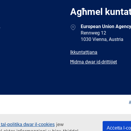
Agħmel kunta
Address
.
European Union Agency
Rennweg 12
1030 Vienna, Austria
E-
Ikkuntattjana
mail
Newsletter
Ħidma dwar id-drittijiet
Facebook
Twitter
LinkedIn
YouTub
A
jew
tal-politika dwar il-cookies
Aċċetta l-c