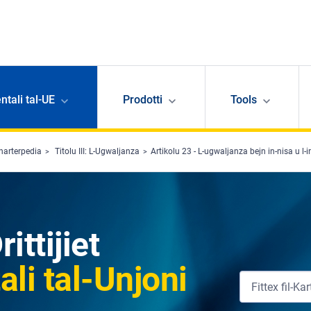
ntali tal-UE
Prodotti
Tools
harterpedia
Titolu III: L-Ugwaljanza
Artikolu 23 - L-ugwaljanza bejn in-nisa u l-ir
ittijiet
li tal-Unjoni