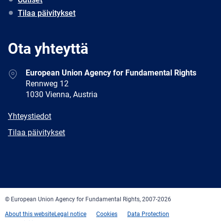
Tilaa päivitykset
Ota yhteyttä
Address
European Union Agency for Fundamental Rights
Rennweg 12
1030 Vienna, Austria
E-
Yhteystiedot
mail
Newsletter
Tilaa päivitykset
Facebook
Twitter
LinkedIn
YouTube
Newsletter
E-
RSS
mail
© European Union Agency for Fundamental Rights, 2007-2026
About this website
Legal notice
Cookies
Data Protection