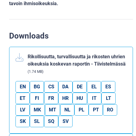
tavoin
ihmisoikeuksia.
Downloads
Rikollisuutta, turvallisuutta ja rikosten uhrien
oikeuksia koskevan raportin - Tiivistelmässä
(1.74 MB)
EN
BG
CS
DA
DE
EL
ES
ET
FI
FR
HR
HU
IT
LT
LV
MK
MT
NL
PL
PT
RO
SK
SL
SQ
SV