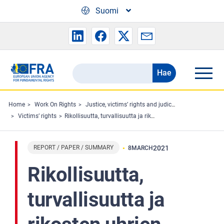
Skip to main content
Suomi
Hae
Search
the
FRA
Home
Work On Rights
Justice, victims’ rights and judicial cooperation
Victims’ rights
Rikollisuutta, turvallisuutta ja rikosten uhrien oikeuksia koskevan raportin - Tiivistelmässä - Perusoikeuksia koskeva tutkimus
website
REPORT / PAPER / SUMMARY
2021
8
MARCH
Rikollisuutta,
turvallisuutta ja