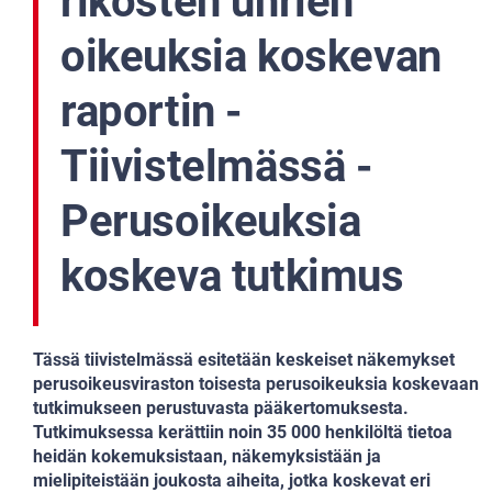
rikosten uhrien
oikeuksia koskevan
raportin -
Tiivistelmässä -
Perusoikeuksia
koskeva tutkimus
Tässä tiivistelmässä esitetään keskeiset
näkemykset
perusoikeusviraston toisesta
perusoikeuksia koskevaan
tutkimukseen
perustuvasta pääkertomuksesta.
Tutkimuksessa
kerättiin noin 35 000 henkilöltä tietoa
heidän
kokemuksistaan, näkemyksistään ja
mielipiteistään
joukosta aiheita, jotka koskevat eri