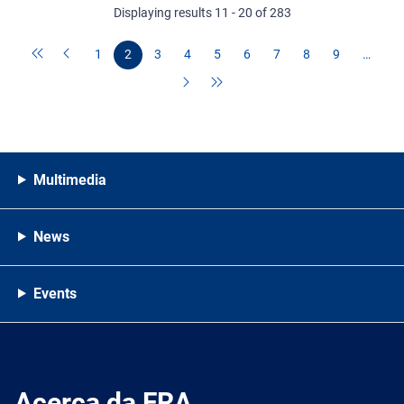
Displaying results 11 - 20 of 283
1
2
3
4
5
6
7
8
9
…
Multimedia
News
Events
Acerca da FRA