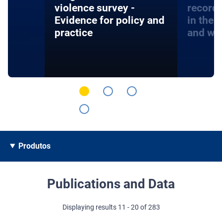
violence survey -
record
Evidence for policy and
in the 
practice
and wa
Produtos
Publications and Data
Displaying results 11 - 20 of 283