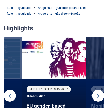
Título III: Igualdade
Artigo 20.o - Igualdade perante a lei
Título III: Igualdade
Artigo 21.o - Não discriminação
Highlights
REPORT / PAPER / SUMMARY
REPORT /
3
MARCH
2026
27
JANUARY
24
EU gender-based
Monito