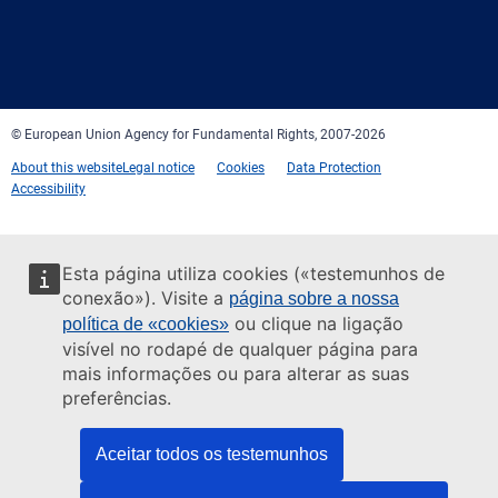
Facebook
Twitter
LinkedIn
YouTube
Newsletter
E-
RSS
mail
© European Union Agency for Fundamental Rights, 2007-2026
About this website
Legal notice
Cookies
Data Protection
Accessibility
Esta página utiliza cookies («testemunhos de
conexão»). Visite a
página sobre a nossa
ou clique na ligação
política de «cookies»
visível no rodapé de qualquer página para
mais informações ou para alterar as suas
preferências.
Aceitar todos os testemunhos