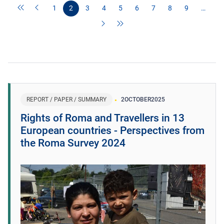
1
2
3
4
5
6
7
8
9
…
REPORT / PAPER / SUMMARY
2
OCTOBER
2025
Rights of Roma and Travellers in 13
European countries - Perspectives from
the Roma Survey 2024