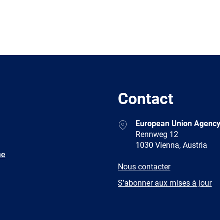
Contact
Address
European Union Agency
Rennweg 12
1030 Vienna, Austria
ne
E-
Nous contacter
mail
Newsletter
S’abonner aux mises à jour
Facebook
Twitter
LinkedIn
YouTub