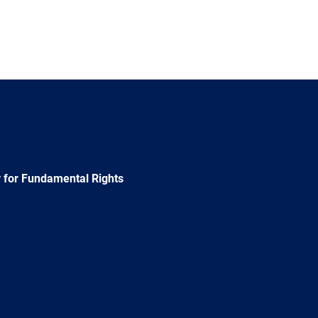
 for Fundamental Rights
e
Newsletter
E-
RSS
mail