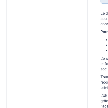
Le d
soci
conc
Parm
L’en
enfa
soci
Tout
répo
priv
L’UE
grâ
l’âg