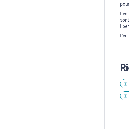
pour
Les 
sont
libe
L’en
Ri