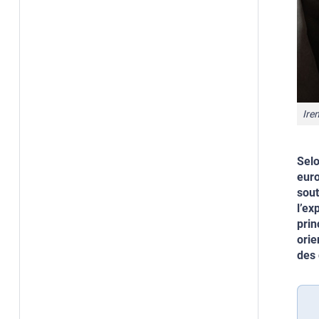
Ire
Selo
euro
sout
l’ex
prin
orie
des 