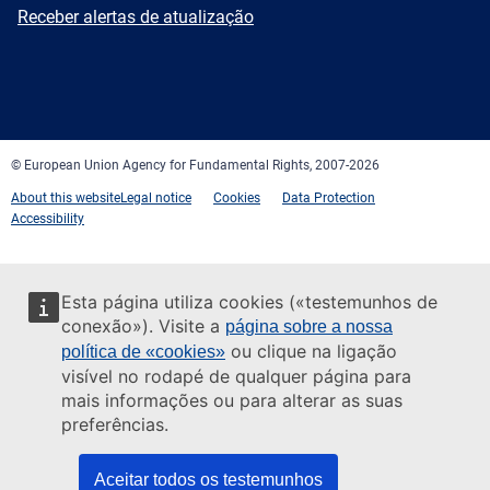
mail
Newsletter
Receber alertas de atualização
Facebook
Twitter
LinkedIn
YouTube
Newsletter
E-
RSS
mail
© European Union Agency for Fundamental Rights, 2007-2026
About this website
Legal notice
Cookies
Data Protection
Accessibility
Esta página utiliza cookies («testemunhos de
conexão»). Visite a
página sobre a nossa
ou clique na ligação
política de «cookies»
visível no rodapé de qualquer página para
mais informações ou para alterar as suas
preferências.
Aceitar todos os testemunhos