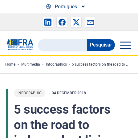
Skip to main content
Português
Pesquisar
Search
the
FRA
Home
Multimedia
Infographics
5 success factors on the road to independent living for people with disabilities
website
INFOGRAPHIC
04 DECEMBER 2018
5 success factors
on the road to