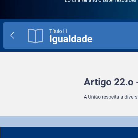
EU Charter and Charter resources
Título III
Igualdade
Previous
title
Artigo 22.o -
A União respeita a diversi