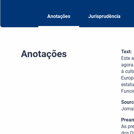
Anotações
Jurisprudência
Anotações
Text:
Este 
agora
à cult
Europ
estatu
Funci
Sourc
Jorna
Pream
As pr
dos D