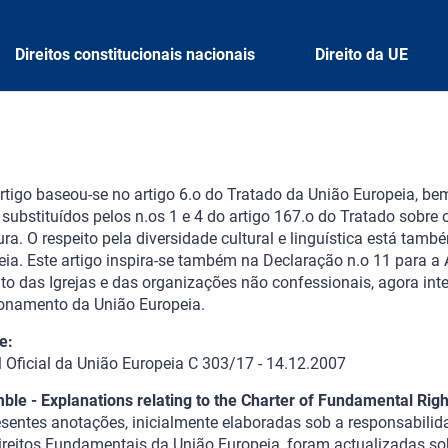
Direitos constitucionais nacionais
Direito da UE
artigo baseou-se no artigo 6.o do Tratado da União Europeia, be
 substituídos pelos n.os 1 e 4 do artigo 167.o do Tratado sobre
ura. O respeito pela diversidade cultural e linguística está tam
eia. Este artigo inspira-se também na Declaração n.o 11 para a 
to das Igrejas e das organizações não confessionais, agora int
onamento da União Europeia.
e:
l Oficial da União Europeia C 303/17 - 14.12.2007
ble - Explanations relating to the Charter of Fundamental Righ
esentes anotações, inicialmente elaboradas sob a responsabili
ireitos Fundamentais da União Europeia, foram actualizadas s