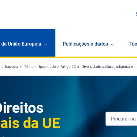
 da União Europeia
Publicações e dados
Too
harterpedia
Título III: Igualdade
Artigo 22.o - Diversidade cultural, religiosa e li
ireitos
ais da UE