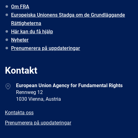
Om FRA
Europeiska Unionens Stadga om de Grundläggande
Rättigheterna
Här kan du få hjälp
Nyheter
Prenumerera på uppdateringar
Kontakt
Address
European Union Agency for Fundamental Rights
Rennweg 12
1030 Vienna, Austria
E-
Kontakta oss
mail
Newsletter
Prenumerera på uppdateringar