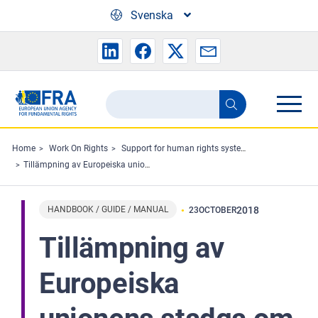
Skip to main content
Svenska
Search
Search
the
FRA
Home
Work On Rights
Support for human rights systems and defenders
Tillämpning av Europeiska unionens stadga om de grundläggande rättigheterna i lagstiftning och beslutsfattande på nationell nivå
website
HANDBOOK / GUIDE / MANUAL
2018
23
OCTOBER
Tillämpning av
Europeiska