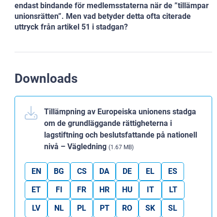
endast bindande för medlemsstaterna när de ”tillämpar
unionsrätten”. Men vad
betyder detta ofta citerade
uttryck från artikel 51 i stadgan?
Downloads
Tillämpning av Europeiska unionens stadga
om de grundläggande rättigheterna i
lagstiftning och beslutsfattande på nationell
nivå – Vägledning
(1.67 MB)
EN
BG
CS
DA
DE
EL
ES
ET
FI
FR
HR
HU
IT
LT
LV
NL
PL
PT
RO
SK
SL