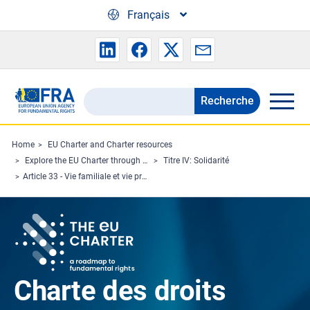
Skip to main content
Français
Recherche
Search
the
FRA
Home
EU Charter and Charter resources
Explore the EU Charter through Charterpedia
Titre IV: Solidarité
website
Article 33 - Vie familiale et vie professionnelle
Charte des droits