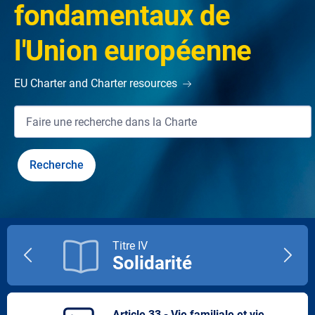
fondamentaux de
l'Union européenne
EU Charter and Charter resources
Titre IV
Solidarité
Previous
Next
title
title
Article 33 - Vie familiale et vie