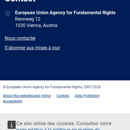
Address
European Union Agency for Fundamental Rights
Rennweg 12
1030 Vienna, Austria
E-
Nous contacter
mail
Newsletter
S’abonner aux mises à jour
Facebook
Twitter
LinkedIn
YouTube
Newsletter
E-
RSS
mail
© European Union Agency for Fundamental Rights, 2007-2026
About this website
Legal notice
Cookies
Data Protection
Accessibility
Ce site utilise des cookies. Consultez notre
page relative à la politique en matière de