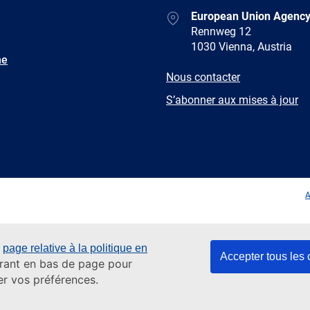
Address
European Union Agency
Rennweg 12
1030 Vienna, Austria
ne
E-
Nous contacter
mail
Newsletter
S’abonner aux mises à jour
Facebook
Twitter
LinkedIn
YouTub
A
e
page relative à la politique en
Accepter tous les
gurant en bas de page pour
er vos préférences.