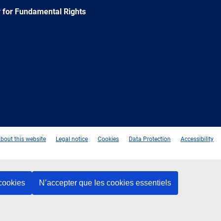
 for Fundamental Rights
e
Newsletter
E-
RSS
mail
bout this website
Legal notice
Cookies
Data Protection
Accessibility
 cookies
N’accepter que les cookies essentiels