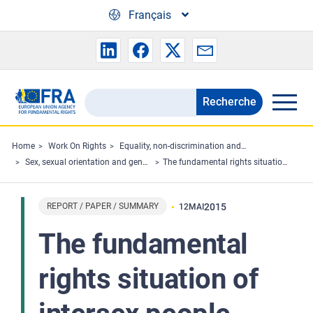
Skip to main content
Français
Recherche
Search
the
FRA
Home
Work On Rights
Equality, non-discrimination and racism
Sex, sexual orientation and gender
The fundamental rights situation of intersex people
website
REPORT / PAPER / SUMMARY
2015
12
MAI
The fundamental
rights situation of