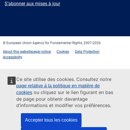
mail
Newsletter
S’abonner aux mises à jour
Facebook
Twitter
LinkedIn
YouTube
Newsletter
E-
RSS
mail
© European Union Agency for Fundamental Rights, 2007-2026
About this website
Legal notice
Cookies
Data Protection
Accessibility
Ce site utilise des cookies. Consultez notre
page relative à la politique en matière de
ou cliquez sur le lien figurant en bas
cookies
de page pour obtenir davantage
d’informations et modifier vos préférences.
Accepter tous les cookies