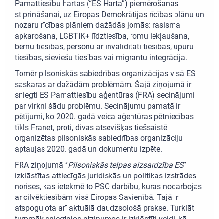
Pamattiesību hartas (“ES Harta”) piemērošanas
stiprināšanai, uz Eiropas Demokrātijas rīcības plānu un
nozaru rīcības plāniem dažādās jomās: rasisma
apkarošana, LGBTIK+ līdztiesība, romu iekļaušana,
bērnu tiesības, personu ar invaliditāti tiesības, upuru
tiesības, sieviešu tiesības vai migrantu integrācija.
Tomēr pilsoniskās sabiedrības organizācijas visā ES
saskaras ar dažādām problēmām. Šajā ziņojumā ir
sniegti ES Pamattiesību aģentūras (FRA) secinājumi
par virkni šādu problēmu. Secinājumu pamatā ir
pētījumi, ko 2020. gadā veica aģentūras pētniecības
tīkls Franet, proti, divas atsevišķas tiešsaistē
organizētas pilsoniskās sabiedrības organizāciju
aptaujas 2020. gadā un dokumentu izpēte.
FRA ziņojumā “
Pilsoniskās telpas aizsardzība ES
”
izklāstītas attiecīgās juridiskās un politikas izstrādes
norises, kas ietekmē to PSO darbību, kuras nodarbojas
ar cilvēktiesībām visā Eiropas Savienībā. Tajā ir
atspoguļota arī aktuālā daudzsološā prakse. Turklāt
turpmāk sniegtajos atzinumos ir izklāstīti veidi, kā