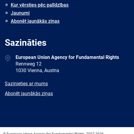
Kur vērsties pēc palīdzības
Jaunumi
Abonēt jaunākās ziņas
Sazināties
Address
European Union Agency for Fundamental Rights
Rennweg 12
1030 Vienna, Austria
E-
Sazinieties ar mums
mail
Newsletter
Abonēt jaunākās ziņas
Facebook
Twitter
LinkedIn
YouTube
Newsletter
E-
RSS
mail
© European Union Agency for Fundamental Rights, 2007-2026