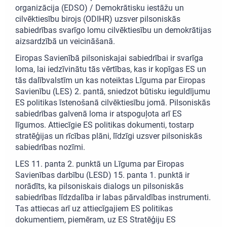
organizācija (EDSO) / Demokrātisku iestāžu un
cilvēktiesību birojs (ODIHR) uzsver pilsoniskās
sabiedrības svarīgo lomu cilvēktiesību un demokrātijas
aizsardzībā un veicināšanā.
Eiropas Savienībā pilsoniskajai sabiedrībai ir svarīga
loma, lai iedzīvinātu tās vērtības, kas ir kopīgas ES un
tās dalībvalstīm un kas noteiktas Līguma par Eiropas
Savienību (LES) 2. pantā, sniedzot būtisku ieguldījumu
ES politikas īstenošanā cilvēktiesību jomā. Pilsoniskās
sabiedrības galvenā loma ir atspoguļota arī ES
līgumos. Attiecīgie ES politikas dokumenti, tostarp
stratēģijas un rīcības plāni, līdzīgi uzsver pilsoniskās
sabiedrības nozīmi.
LES 11. panta 2. punktā un Līguma par Eiropas
Savienības darbību (LESD) 15. panta 1. punktā ir
norādīts, ka pilsoniskais dialogs un pilsoniskās
sabiedrības līdzdalība ir labas pārvaldības instrumenti.
Tas attiecas arī uz attiecīgajiem ES politikas
dokumentiem, piemēram, uz ES Stratēģiju ES