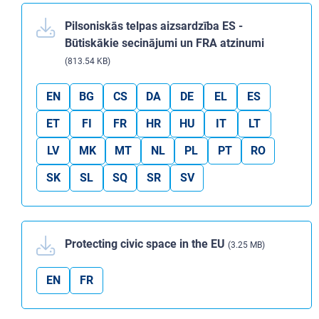
Pilsoniskās telpas aizsardzība ES -
Būtiskākie secinājumi un FRA atzinumi
(813.54 KB)
EN
BG
CS
DA
DE
EL
ES
ET
FI
FR
HR
HU
IT
LT
LV
MK
MT
NL
PL
PT
RO
SK
SL
SQ
SR
SV
Protecting civic space in the EU
(3.25 MB)
EN
FR