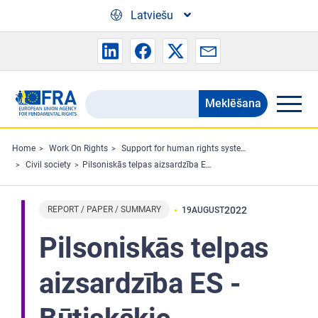
Skip to main content
Latviešu
Meklēšana
Search
the
FRA
Home
Work On Rights
Support for human rights systems and defenders
Civil society
Pilsoniskās telpas aizsardzība ES - Būtiskākie secinājumi un FRA atzinumi
website
REPORT / PAPER / SUMMARY
2022
19
AUGUST
Pilsoniskās telpas
aizsardzība ES -