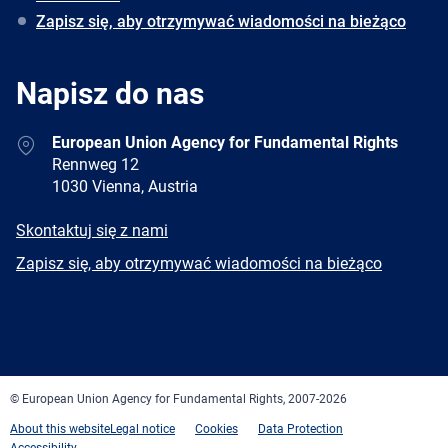
Zapisz się, aby otrzymywać wiadomości na bieżąco
Napisz do nas
Address
European Union Agency for Fundamental Rights
Rennweg 12
1030 Vienna, Austria
E-
Skontaktuj się z nami
mail
Newsletter
Zapisz się, aby otrzymywać wiadomości na bieżąco
Facebook
Twitter
LinkedIn
YouTube
Newsletter
E-
RSS
mail
© European Union Agency for Fundamental Rights, 2007-2026
About this website
Legal notice
Cookies
Data Protection
Accessibility