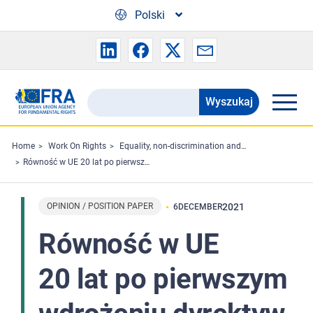
Skip to main content
Polski
Wyszukaj
Search
the
FRA
Home
Work On Rights
Equality, non-discrimination and racism
Równość w UE 20 lat po pierwszym wdrożeniu dyrektyw w sprawie równego traktowania - Streszczenie
website
OPINION / POSITION PAPER
2021
6
DECEMBER
Równość w UE
20 lat po pierwszym