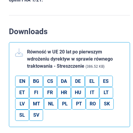
Downloads
Równość w UE 20 lat po pierwszym
wdrożeniu dyrektyw w sprawie równego
traktowania - Streszczenie
(386.52 KB)
EN
BG
CS
DA
DE
EL
ES
ET
FI
FR
HR
HU
IT
LT
LV
MT
NL
PL
PT
RO
SK
SL
SV