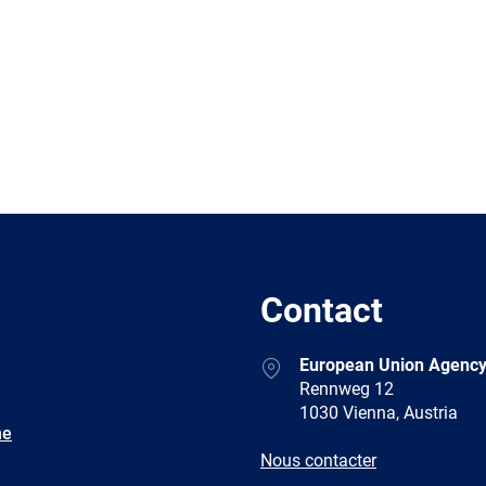
Contact
Address
European Union Agency
Rennweg 12
1030 Vienna, Austria
ne
E-
Nous contacter
mail