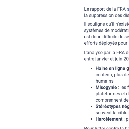
Le rapport de la FRA
s
la suppression des di
Il souligne qu’il n’ex
systèmes de modératio
est donc difficile de s
efforts déployés pour 
L’analyse par la FRA 
entre janvier et juin 2
Haine en ligne 
contenu, plus de
humains.
Misogynie
: les 
plateformes et d
comprennent des 
Stéréotypes nég
souvent la cible
Harcèlement
: p
Pour lutter contre la h