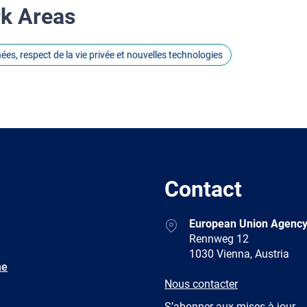
rk Areas
es, respect de la vie privée et nouvelles technologies
Contact
Address
European Union Agency
Rennweg 12
1030 Vienna, Austria
ne
E-
Nous contacter
mail
Newsletter
S’abonner aux mises à jour