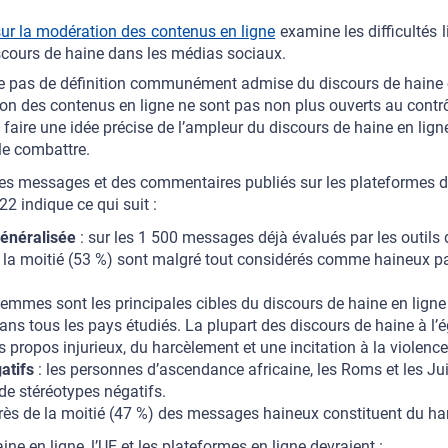
ur la modération des contenus en ligne
examine les difficultés l
scours de haine dans les médias sociaux.
iste pas de définition communément admise du discours de haine 
n des contenus en ligne ne sont pas non plus ouverts au contrô
e faire une idée précise de l’ampleur du discours de haine en ligne
le combattre.
des messages et des commentaires publiés sur les plateformes 
022 indique ce qui suit :
généralisée
: sur les 1 500 messages déjà évalués par les outils
 la moitié (53 %) sont malgré tout considérés comme haineux pa
femmes sont les principales cibles du discours de haine en ligne 
ans tous les pays étudiés. La plupart des discours de haine à l
propos injurieux, du harcèlement et une incitation à la violence
atifs
: les personnes d’ascendance africaine, les Roms et les Jui
 de stéréotypes négatifs.
rès de la moitié (47 %) des messages haineux constituent du har
aine en ligne, l’UE et les plateformes en ligne devraient :