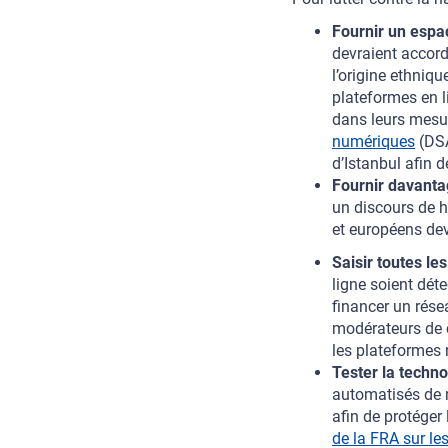
Fournir un espac
devraient accorde
l’origine ethniq
plateformes en l
dans leurs mesur
numériques
(DSA
d’Istanbul afin 
Fournir davanta
un discours de ha
et européens devr
Saisir toutes le
ligne soient dét
financer un résea
modérateurs de c
les plateformes
Tester la techno
automatisés de m
afin de protéger
de la FRA sur les