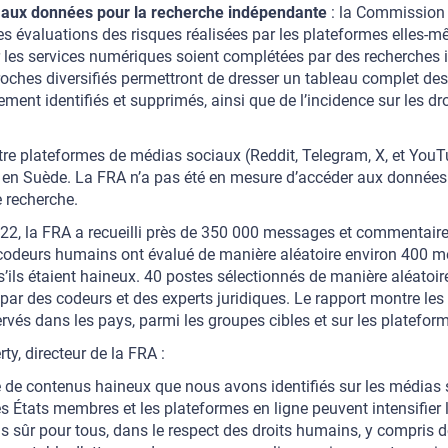
s aux données pour la recherche indépendante
: la Commission 
 les évaluations des risques réalisées par les plateformes elles-
ur les services numériques soient complétées par des recherches
roches diversifiés permettront de dresser un tableau complet des
ement identifiés et supprimés, ainsi que de l’incidence sur les 
tre plateformes de médias sociaux (Reddit, Telegram, X, et YouT
et en Suède. La FRA n’a pas été en mesure d’accéder aux donnée
 recherche.
2022, la FRA a recueilli près de 350 000 messages et commentair
 codeurs humains ont évalué de manière aléatoire environ 400
’ils étaient haineux. 40 postes sélectionnés de manière aléatoire
 par des codeurs et des experts juridiques. Le rapport montre les
vés dans les pays, parmi les groupes cibles et sur les platefor
ty, directeur de la FRA :
 de contenus haineux que nous avons identifiés sur les médias
es États membres et les plateformes en ligne peuvent intensifier l
s sûr pour tous, dans le respect des droits humains, y compris de