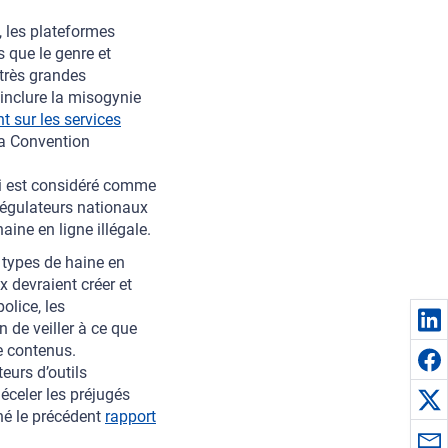
e, les plateformes
s que le genre et
 très grandes
inclure la misogynie
t sur les services
la Convention
qui est considéré comme
 régulateurs nationaux
aine en ligne illégale.
s types de haine en
 devraient créer et
olice, les
 de veiller à ce que
e contenus.
teurs d’outils
éceler les préjugés
né le précédent
rapport