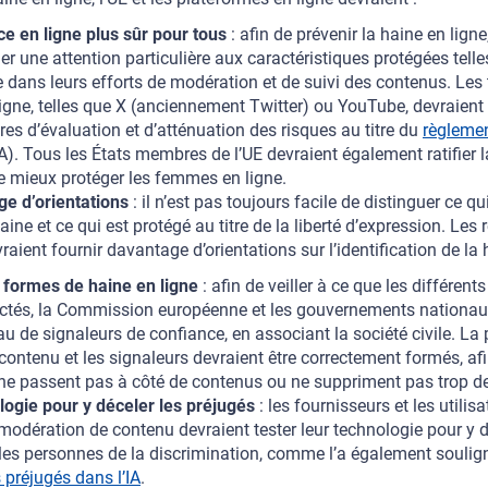
e en ligne plus sûr pour tous
: afin de prévenir la haine en lign
r une attention particulière aux caractéristiques protégées telle
ue dans leurs efforts de modération et de suivi des contenus. Les
igne, telles que X (anciennement Twitter) ou YouTube, devraient 
es d’évaluation et d’atténuation des risques au titre du
règlemen
). Tous les États membres de l’UE devraient également ratifier 
de mieux protéger les femmes en ligne.
ge d’orientations
: il n’est pas toujours facile de distinguer ce 
ine et ce qui est protégé au titre de la liberté d’expression. Les
aient fournir davantage d’orientations sur l’identification de la h
s formes de haine en ligne
: afin de veiller à ce que les différent
ectés, la Commission européenne et les gouvernements nationaux
u de signaleurs de confiance, en associant la société civile. La p
ontenu et les signaleurs devraient être correctement formés, afin
 ne passent pas à côté de contenus ou ne suppriment pas trop d
logie pour y déceler les préjugés
: les fournisseurs et les utilisa
odération de contenu devraient tester leur technologie pour y d
 les personnes de la discrimination, comme l’a également soulig
 préjugés dans l’IA
.