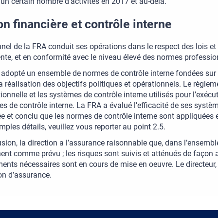
un certain nombre d’activités en 2017 et au-delà.
on financière et contrôle interne
nel de la FRA conduit ses opérations dans le respect des lois et
nte, et en conformité avec le niveau élevé des normes profession
adopté un ensemble de normes de contrôle interne fondées sur l
la réalisation des objectifs politiques et opérationnels. Le règle
ionnelle et les systèmes de contrôle interne utilisés pour l’exé
s de contrôle interne. La FRA a évalué l’efficacité de ses systè
e et conclu que les normes de contrôle interne sont appliquées 
mples détails, veuillez vous reporter au point 2.5.
sion, la direction a l’assurance raisonnable que, dans l’ensembl
ent comme prévu ; les risques sont suivis et atténués de façon a
ents nécessaires sont en cours de mise en oeuvre. Le directeur, 
on d’assurance.