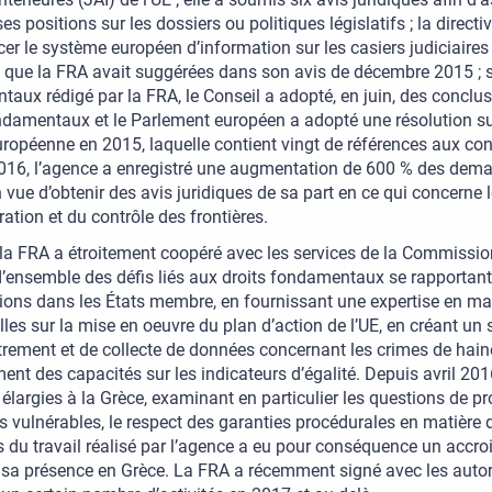
ses positions sur les dossiers ou politiques législatifs ; la dire
cer le système européen d’information sur les casiers judiciaires
 que la FRA avait suggérées dans son avis de décembre 2015 ; su
aux rédigé par la FRA, le Conseil a adopté, en juin, des conclusi
ndamentaux et le Parlement européen a adopté une résolution su
uropéenne en 2015, laquelle contient vingt de références aux con
016, l’agence a enregistré une augmentation de 600 % des demand
n vue d’obtenir des avis juridiques de sa part en ce qui concerne 
ration et du contrôle des frontières.
 la FRA a étroitement coopéré avec les services de la Commissi
’ensemble des défis liés aux droits fondamentaux se rapportant à
ons dans les États membre, en fournissant une expertise en ma
elles sur la mise en oeuvre du plan d’action de l’UE, en créant 
trement et de collecte de données concernant les crimes de hain
ent des capacités sur les indicateurs d’égalité. Depuis avril 20
élargies à la Grèce, examinant en particulier les questions de pro
 vulnérables, le respect des garanties procédurales en matière d’
 du travail réalisé par l’agence a eu pour conséquence un acc
 sa présence en Grèce. La FRA a récemment signé avec les autor