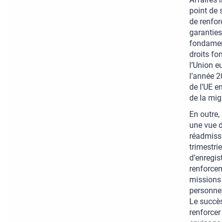
point de 
de renfor
garanties
fondament
droits fo
l’Union e
l’année 2
de l’UE e
de la mig
En outre,
une vue d
réadmissi
trimestri
d’enregis
renforcem
missions 
personnes
Le succès
renforcer