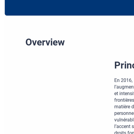
Overview
Prin
En 2016, 
l’augment
et intens
frontière
matière d
personnes
vulnérabl
l’accent 
droits fo