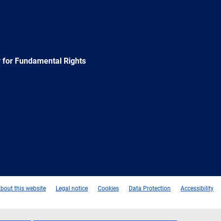
 for Fundamental Rights
e
Newsletter
E-
RSS
mail
bout this website
Legal notice
Cookies
Data Protection
Accessibility