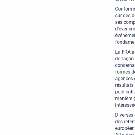
Conformém
sur des d
ses compé
d’événeme
événement
fondamen
La FRA a 
de façon 
concernan
formes de
agences d
résultats
publicati
manière g
intéressé
Diverses 
des référ
européenn
Affaires 