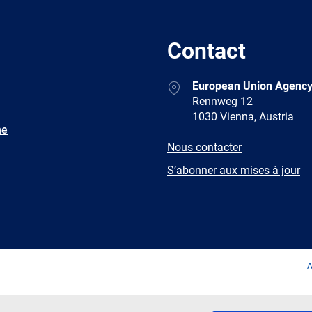
Contact
Address
European Union Agency
Rennweg 12
1030 Vienna, Austria
ne
E-
Nous contacter
mail
Newsletter
S’abonner aux mises à jour
Facebook
Twitter
LinkedIn
YouTub
A