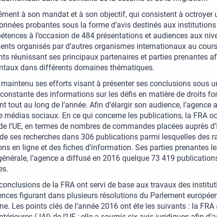
ent à son mandat et à son objectif, qui consistent à octroyer 
onnées probantes sous la forme d’avis destinés aux institutions
tences à l’occasion de 484 présentations et audiences aux nive
nts organisés par d’autres organismes internationaux au cours
s réunissant ses principaux partenaires et parties prenantes af
taux dans différents domaines thématiques.
maintenu ses efforts visant à présenter ses conclusions sous une
constante des informations sur les défis en matière de droits 
t tout au long de l’année. Afin d’élargir son audience, l’agence a
 médias sociaux. En ce qui concerne les publications, la FRA oc
e l’UE, en termes de nombres de commandes placées auprès d’EU
 de ses recherches dans 306 publications parmi lesquelles des 
ons en ligne et des fiches d’information. Ses parties prenantes le
énérale, l’agence a diffusé en 2016 quelque 73 419 publication
es.
conclusions de la FRA ont servi de base aux travaux des institu
ences figurant dans plusieurs résolutions du Parlement europée
e. Les points clés de l’année 2016 ont éte les suivants : la FRA
intérieures (JAI) de l’UE ; elle a soumis six avis juridiques afin 