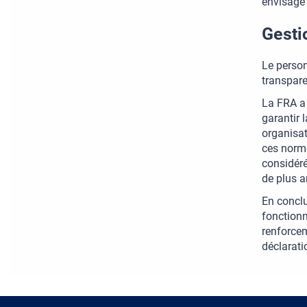
envisage 
Gesti
Le person
transpare
La FRA a 
garantir 
organisat
ces norme
considéré
de plus a
En conclu
fonctionn
renforcem
déclarati