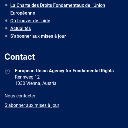
La Charte des Droits Fondamentaux de l’Union
Européenne
Où trouver de l’aide
Actualités
S’abonner aux mises à jour
Contact
Address
European Union Agency for Fundamental Rights
Rennweg 12
1030 Vienna, Austria
E-
Nous contacter
mail
Newsletter
S’abonner aux mises à jour
Facebook
Twitter
LinkedIn
YouTube
Newsletter
E-
RSS
mail