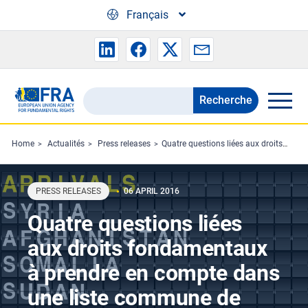
Skip to main content
Français
Recherche
Search
the
FRA
Home
Actualités
Press releases
Quatre questions liées aux droits fondamentaux à prendre en compte dans une liste commune de l'Union des pays d’origine sûrs
website
PRESS RELEASES
06 APRIL 2016
Quatre questions liées
aux droits fondamentaux
à prendre en compte dans
une liste commune de