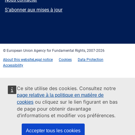
mail
Newsletter
S’abonner aux mises à jour
Facebook
Twitter
LinkedIn
YouTube
Newsletter
E-
RSS
mail
© European Union Agency for Fundamental Rights, 2007-2026
About this website
Legal notice
Cookies
Data Protection
Accessibility
Ce site utilise des cookies. Consultez notre
page relative à la politique en matière de
ou cliquez sur le lien figurant en bas
cookies
de page pour obtenir davantage
d’informations et modifier vos préférences.
Accepter tous les cookies