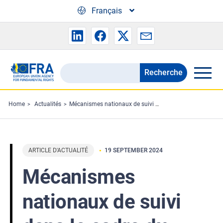
Skip to main content
Français
Recherche
Search
the
FRA
Home
Actualités
Mécanismes nationaux de suivi dans le cadre du pacte de l’UE sur la migration et l’asile : Orientations à l’intention des États membres de l’UE
website
ARTICLE D'ACTUALITÉ
19 SEPTEMBER 2024
Mécanismes
nationaux de suivi