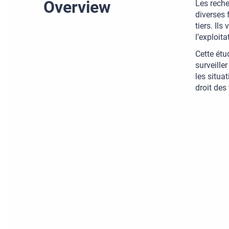
Overview
Les rech
diverses 
tiers. Il
l’exploita
Cette étud
surveiller
les situa
droit des 