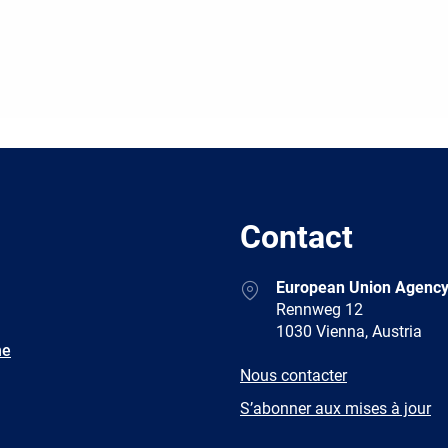
Contact
Address
European Union Agency
Rennweg 12
1030 Vienna, Austria
ne
E-
Nous contacter
mail
Newsletter
S’abonner aux mises à jour