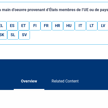
: la main d’oeuvre provenant d’États membres de l’UE ou de pays
EL
ES
ET
FI
FR
HR
HU
IT
LT
LV
SK
SL
SV
Overview
Related Content