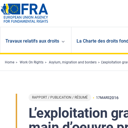
Skip to main content
Travaux relatifs aux droits
La Charte des droits fon
Home
Work On Rights
Asylum, migration and borders
L’exploitation gr
RAPPORT / PUBLICATION / RÉSUMÉ
2016
17
MARS
L’exploitation gra
main d’oeuvre p