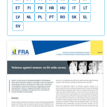
ET
FI
FR
HR
HU
IT
LT
LV
NL
PL
PT
RO
SK
SL
SV