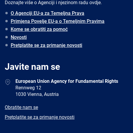
Doznajte više o Agenciji i njezinom radu ovdje.
O Agenciji EU-a za Temeljna Prava
Primjena Povelje EU-a o Temeljnim Pravima
Kome se obratiti za pomoć
Novosti
Pretplatite se za primanje novosti
Javite nam se
Address
European Union Agency for Fundamental Rights
Rennweg 12
1030 Vienna, Austria
E-
Obratite nam se
mail
Newsletter
Pretplatite se za primanje novosti
Facebook
Twitter
LinkedIn
YouTube
Newsletter
E-
RSS