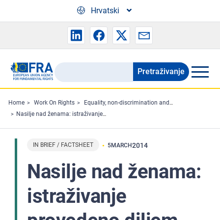
Skip to main content
Hrvatski
Pretraživanje
Search
the
FRA
Home
Work On Rights
Equality, non-discrimination and racism
Nasilje nad ženama: istraživanje provedeno diljem Europske unije
website
IN BRIEF / FACTSHEET
2014
5
MARCH
Nasilje nad ženama:
istraživanje