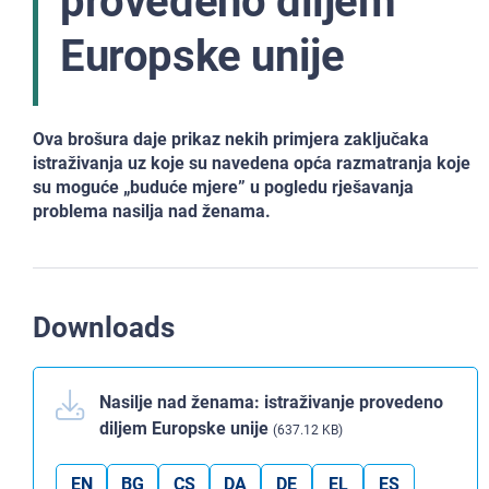
provedeno diljem
Europske unije
Ova brošura daje prikaz nekih primjera zaključaka
istraživanja uz koje su navedena opća razmatranja koje
su moguće „buduće mjere” u pogledu rješavanja
problema nasilja nad ženama.
Downloads
Nasilje nad ženama: istraživanje provedeno
diljem Europske unije
(637.12 KB)
EN
BG
CS
DA
DE
EL
ES