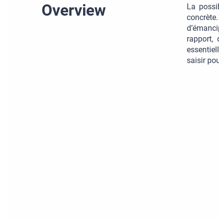
Overview
La possib
concrète
d’émancip
rapport,
essentiel
saisir po