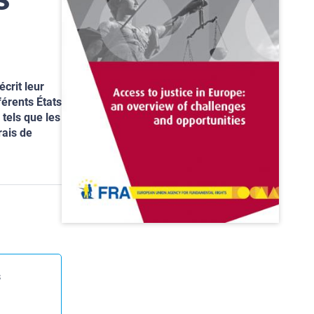
crit leur
férents États
 tels que les
rais de
s