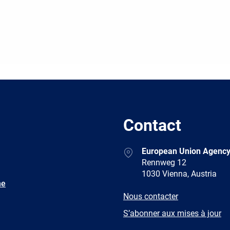
Contact
Address
European Union Agency
Rennweg 12
1030 Vienna, Austria
ne
E-
Nous contacter
mail
Newsletter
S’abonner aux mises à jour