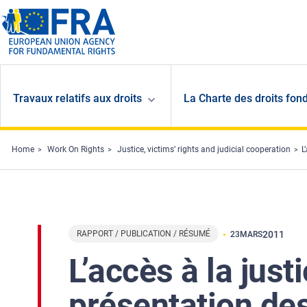
Skip to main content
Travaux relatifs aux droits
La Charte des droits fon
Home
Work On Rights
Justice, victims’ rights and judicial cooperation
L
RAPPORT / PUBLICATION / RÉSUMÉ
2011
23
MARS
L’accès à la just
présentation des