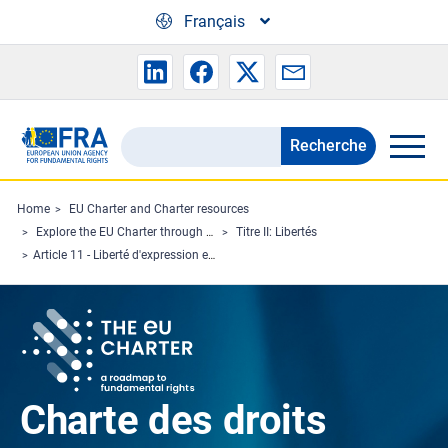
Skip to main content
Français
Recherche
Search
the
FRA
Home
EU Charter and Charter resources
Explore the EU Charter through Charterpedia
Titre II: Libertés
website
Article 11 - Liberté d'expression et d'information
Charte des droits