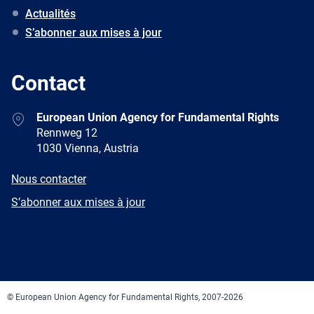
Actualités
S’abonner aux mises à jour
Contact
Address
European Union Agency for Fundamental Rights
Rennweg 12
1030 Vienna, Austria
E-
Nous contacter
mail
Newsletter
S’abonner aux mises à jour
Facebook
Twitter
LinkedIn
YouTube
Newsletter
E-
RSS
mail
© European Union Agency for Fundamental Rights, 2007-2026