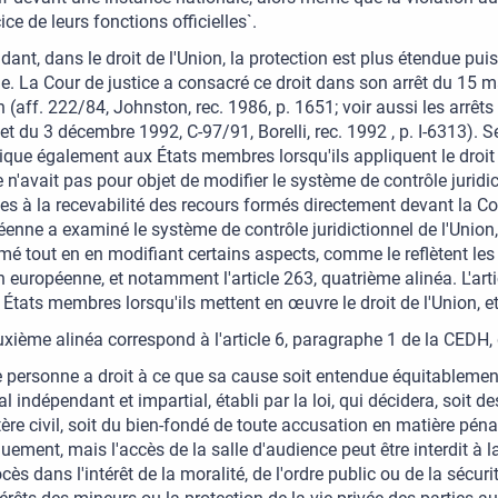
cice de leurs fonctions officielles`.
ant, dans le droit de l'Union, la protection est plus étendue puis
e. La Cour de justice a consacré ce droit dans son arrêt du 15 m
n (aff. 222/84, Johnston, rec. 1986, p. 1651; voir aussi les arrêt
et du 3 décembre 1992, C-97/91, Borelli, rec. 1992 , p. I-6313). Se
ique également aux États membres lorsqu'ils appliquent le droit d
 n'avait pas pour objet de modifier le système de contrôle juridic
ves à la recevabilité des recours formés directement devant la C
enne a examiné le système de contrôle juridictionnel de l'Union, y 
mé tout en en modifiant certains aspects, comme le reflètent les
n européenne, et notamment l'article 263, quatrième alinéa. L'arti
 États membres lorsqu'ils mettent en œuvre le droit de l'Union, et 
xième alinéa correspond à l'article 6, paragraphe 1 de la CEDH, qu
 personne a droit à ce que sa cause soit entendue équitablemen
al indépendant et impartial, établi par la loi, qui décidera, soit d
ère civil, soit du bien-fondé de toute accusation en matière pénal
uement, mais l'accès de la salle d'audience peut être interdit à l
cès dans l'intérêt de la moralité, de l'ordre public ou de la séc