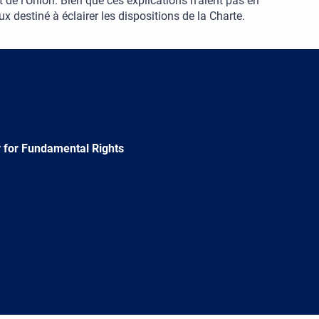
 de l'Union. Bien que ces explications n'aient pas en
eux destiné à éclairer les dispositions de la Charte.
 for Fundamental Rights
e
Newsletter
E-
RSS
mail