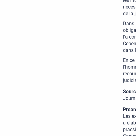
les in
nécess
de la 
Dans l
obliga
l'a co
Cepend
dans l
En ce 
l'homm
recour
judici
Sourc
Journa
Pream
Les ex
a élab
praes