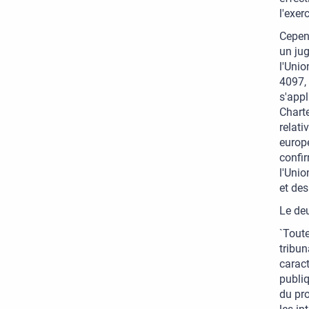
l'exer
Cepend
un jug
l'Unio
4097, 
s'appl
Charte
relati
europé
confir
l'Unio
et des
Le deu
`Toute
tribun
caract
publiq
du pro