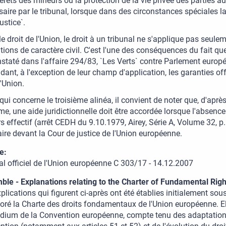
térêts des mineurs ou la protection de la vie privée des parties 
aire par le tribunal, lorsque dans des circonstances spéciales la 
justice`.
e droit de l'Union, le droit à un tribunal ne s'applique pas seule
tions de caractère civil. C'est l'une des conséquences du fait 
nstaté dans l'affaire 294/83, `Les Verts` contre Parlement europée
ant, à l'exception de leur champ d'application, les garanties of
'Union.
qui concerne le troisième alinéa, il convient de noter que, d'apr
e, une aide juridictionnelle doit être accordée lorsque l'absence 
s effectif (arrêt CEDH du 9.10.1979, Airey, Série A, Volume 32, p
aire devant la Cour de justice de l'Union européenne.
e:
l officiel de l'Union européenne C 303/17 - 14.12.2007
ble - Explanations relating to the Charter of Fundamental Righ
plications qui figurent ci-après ont été établies initialement so
oré la Charte des droits fondamentaux de l'Union européenne. El
idium de la Convention européenne, compte tenu des adaptations 