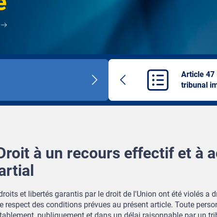
e
Article 47
Next
Previous
tribunal i
title
article
 Droit à un recours effectif et à
artial
oits et libertés garantis par le droit de l'Union ont été violés a d
e respect des conditions prévues au présent article. Toute perso
tablement, publiquement et dans un délai raisonnable par un tr