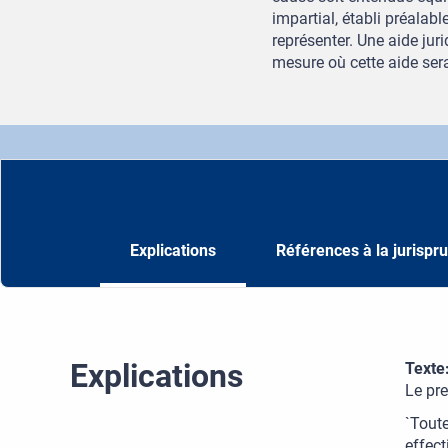
impartial, établi préalabl
représenter. Une aide jur
mesure où cette aide serai
Explications
Références à la jurispr
Explications
Texte
Le pre
`Toute
effec