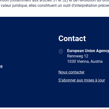
tion (notamment aux articles 51 et 52) et de l'évolution du droit
 valeur juridique, elles constituent un outil d'interprétation préci
Contact
Address
European Union Agency
Rennweg 12
1030 Vienna, Austria
ne
E-
Nous contacter
mail
Newsletter
S’abonner aux mises à jour
Facebook
Twitter
LinkedIn
YouTub