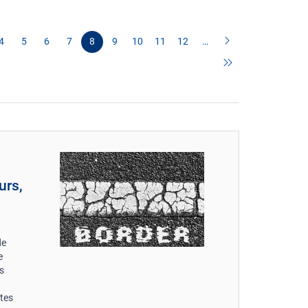
4
5
6
7
8
9
10
11
12
…
urs,
de
e
es
ntes