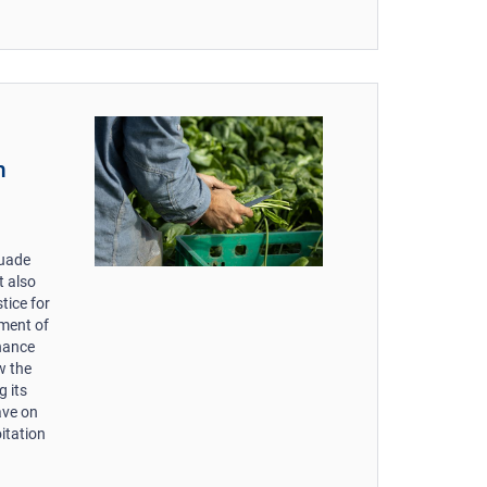
n
suade
t also
tice for
yment of
nhance
w the
 its
ave on
itation