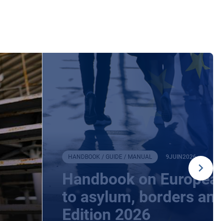
HANDBOOK / GUIDE / MANUAL
9
JUIN
2026
Handbook on European
to asylum, borders an
Edition 2026