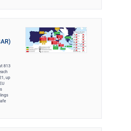
SAR)
ut 813
reach
21, up
 EU
ps
dings
safe